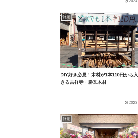
2024
話題
DIY好き必見！木材が1本110円から
きる吉祥寺・勝又木材
2023
話題