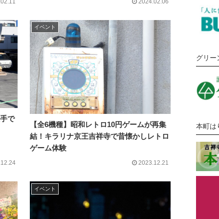
.02.11
2024.02.06
イベント
グリー
入手で
【全6機種】昭和レトロ10円ゲームが再集
本町は
結！キラリナ京王吉祥寺で昔懐かしレトロ
ゲーム体験
.12.24
2023.12.21
イベント