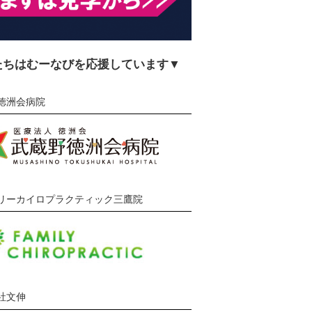
たちはむーなびを応援しています▼
徳洲会病院
リーカイロプラクティック三鷹院
社文伸