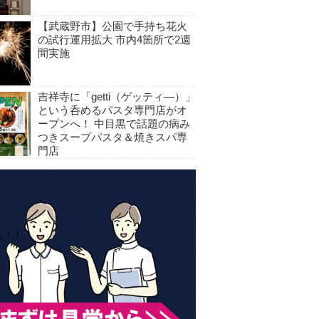
【武蔵野市】公園で手持ち花火
の試行運用拡大 市内4箇所で2週
間実施
吉祥寺に「getti（ゲッティ―）」
という呑めるパスタ専門店がオ
ープンへ！ 中目黒で話題の病み
つきスープパスタ＆焼きスパ専
門店