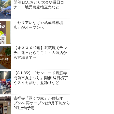
開催 ぼんおどり大会や縁日コー
ナー・地元農産物直売など
「セリアいなげや武蔵野桜堤
店」がオープンへ
【オススメ42選】武蔵境でラン
チに迷ったらここ！～人気店か
ら穴場まで～
【8/1-8/2】『サンロード月窓寺
門前市夏まつり』開催 縁日横丁
やスイカ割り、盆踊りなど
吉祥寺「洞くつ家」が移転オー
プンへ 再オープンは8月下旬から
9月上旬予定