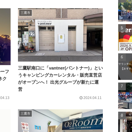
三鷹市
三鷹駅南口に「vantner(バントナー)」とい
ルーフ
うキャンピングカーレンタル・販売直営店
ネク
がオープンへ！ 出光グループが新たに運
営
.04.13
2024.04.11
三鷹市