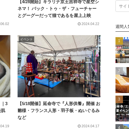
【4/28開始】キラリナ京王吉祥寺で星空シ
ネマ！ バック・トゥ・ザ・フューチャー
とグーグーだって猫であるを屋上上映
.06.02
2024.04.22
週間人
イベント
【5/18開催】延命寺で『人形供養』開催 お
｜3
雛様・フランス人形・羽子板・ぬいぐるみ
美肌
など
.04.19
2024.04.17