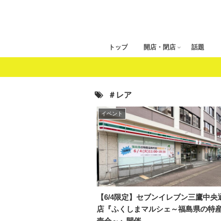
トップ
開店・閉店
話題
＃レア
イベント
【6/4限定】セブンイレブン三鷹中央
店『ふくしまマルシェ～福島県の特
売会～』開催