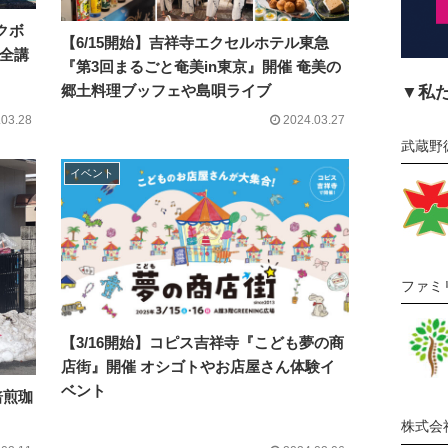
クボ
【6/15開始】吉祥寺エクセルホテル東急
安全講
『第3回まるごと奄美in東京』開催 奄美の
郷土料理ブッフェや島唄ライブ
▼私
.03.28
2024.03.27
武蔵野
イベント
ファミ
【3/16開始】コピス吉祥寺『こども夢の商
店街』開催 オシゴトやお店屋さん体験イ
ベント
焙煎珈
株式会