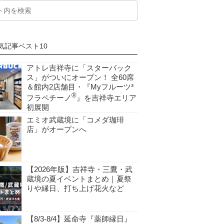
気記事ベスト10
アトレ吉祥寺に「スターバック
ス」がついにオープン！ 全60席
＆館内2店舗目・『Myフルーツ³
®
フラペチーノ
』を吉祥寺エリア
初展開
エミオ武蔵境に「コメダ珈琲
店」がオープンへ
【2026年版】吉祥寺・三鷹・武
蔵境の夏イベントまとめ｜夏祭
りや縁日、打ち上げ花火など
【8/3-8/4】延命寺『薬師縁日』