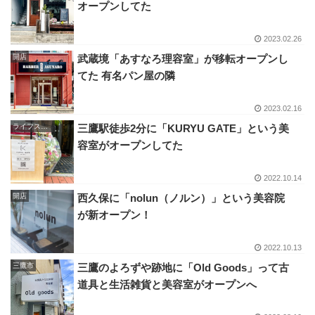
オープンしてた
2023.02.26
開店
武蔵境「あすなろ理容室」が移転オープンし
てた 有名パン屋の隣
2023.02.16
ライフスタイル
三鷹駅徒歩2分に「KURYU GATE」という美
容室がオープンしてた
2022.10.14
開店
西久保に「nolun（ノルン）」という美容院
が新オープン！
2022.10.13
三鷹市
三鷹のよろずや跡地に「Old Goods」って古
道具と生活雑貨と美容室がオープンへ