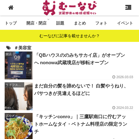
トップ
開店・閉店
話題
まとめ
フォト
イベント
むーなびに記事を載せませんか？
＃美容室
開店
「QBハウスののみちサカイ店」がオープン
へ nonowa武蔵境店が移転オープン
2026.03.03
ライフスタイル
まだ自分の髪を諦めないで！ 白髪やうねり、
パサつきが見違えるほどに
2024.03.22
グルメ
「キッチンconro」｜三鷹駅南口に佇むアッ
トホームなタイ・ベトナム料理店の限定ラン
チ