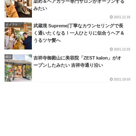
染め＆ヘアカラー専門サロンがオープンする
みたい
2021.12.16
ライフスタイル
武蔵境 Supreme|丁寧なカウンセリングで長
く通いたくなる！一人ひとりに似合うヘア＆
うるツヤ髪へ
2021.12.03
開店
吉祥寺御殿山に美容院「ZEST kalon」がオ
ープンしたみたい 吉祥寺通り沿い
2021.10.03