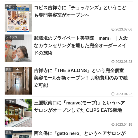
子育て
コピス吉祥寺に「チョッキンズ」というこど
も専門美容室がオープンへ
2023.07.06
ライフスタイル
武蔵境のプライベート美容院「mam」｜入念
なカウンセリングを通した完全オーダーメイ
ドの施術
2023.06.23
開店
吉祥寺に「THE SALONS」という完全個室
美容モールが新オープン！ 月額費用のみで独
立可能
2023.04.22
三鷹市
三鷹駅南口に「mauve(モーブ)」というヘア
サロンがオープンしてた CLIPS EATS跡地
2023.04.18
開店
西久保に「gatto nero」というヘアサロンが