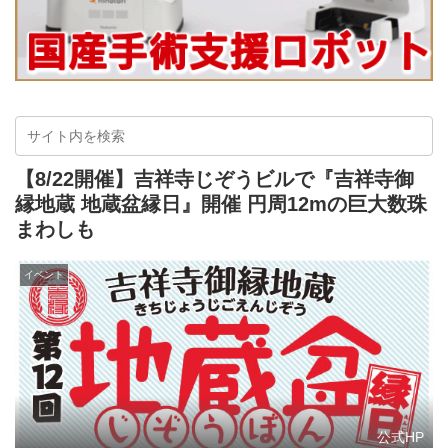
【8/22開催】吉祥寺じぞうビルで『吉祥寺御
縁地蔵 地蔵盆縁日』開催 円周12mの巨大数珠
まわしも
イベント
公式HP