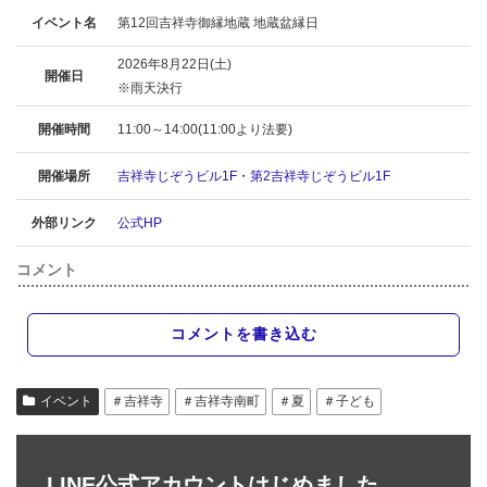
イベント名
第12回吉祥寺御縁地蔵 地蔵盆縁日
2026年8月22日(土)
開催日
※雨天決行
開催時間
11:00～14:00(11:00より法要)
開催場所
吉祥寺じぞうビル1F・第2吉祥寺じぞうビル1F
外部リンク
公式HP
コメント
コメントを書き込む
イベント
＃吉祥寺
＃吉祥寺南町
＃夏
＃子ども
LINE公式アカウントはじめました