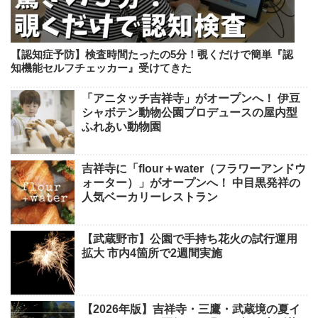
【認知症予防】検査時間たったの5分！覗くだけで簡単『認
知機能セルフチェッカー』受けてきた
「アニタッチ吉祥寺」がオープンへ！ 伊豆
シャボテン動物公園プロデュースの屋内型
ふれあい動物園
吉祥寺に「flour＋water（フラワーアンドウ
ォーター）」がオープンへ！ 中目黒発祥の
人気ベーカリーレストラン
【武蔵野市】公園で手持ち花火の試行運用
拡大 市内4箇所で2週間実施
【2026年版】吉祥寺・三鷹・武蔵境の夏イ