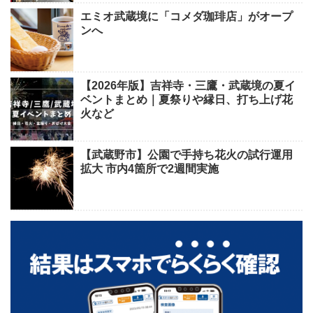
エミオ武蔵境に「コメダ珈琲店」がオープ
ンへ
【2026年版】吉祥寺・三鷹・武蔵境の夏イ
ベントまとめ｜夏祭りや縁日、打ち上げ花
火など
【武蔵野市】公園で手持ち花火の試行運用
拡大 市内4箇所で2週間実施