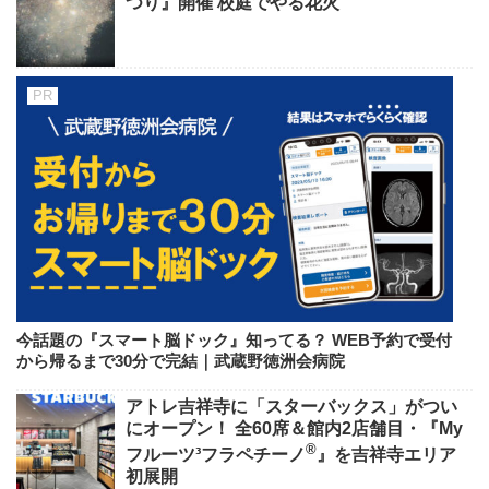
つり』開催 校庭でやる花火
今話題の『スマート脳ドック』知ってる？ WEB予約で受付
から帰るまで30分で完結｜武蔵野徳洲会病院
アトレ吉祥寺に「スターバックス」がつい
にオープン！ 全60席＆館内2店舗目・『My
®
フルーツ³フラペチーノ
』を吉祥寺エリア
初展開