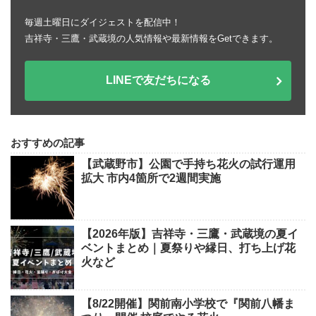
毎週土曜日にダイジェストを配信中！
吉祥寺・三鷹・武蔵境の人気情報や最新情報をGetできます。
LINEで友だちになる
おすすめの記事
【武蔵野市】公園で手持ち花火の試行運用
拡大 市内4箇所で2週間実施
【2026年版】吉祥寺・三鷹・武蔵境の夏イ
ベントまとめ｜夏祭りや縁日、打ち上げ花
火など
【8/22開催】関前南小学校で『関前八幡ま