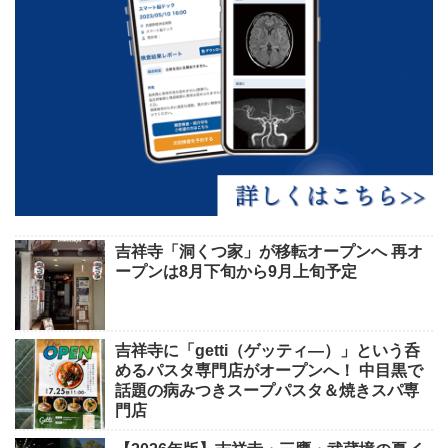
吉祥寺「洞くつ家」が移転オープンへ 再オ
ープンは8月下旬から9月上旬予定
吉祥寺に「getti（ゲッティ―）」という呑
めるパスタ専門店がオープンへ！ 中目黒で
話題の病みつきスープパスタ＆焼きスパ専
門店