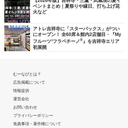
【2026年版】吉祥寺・三鷹・武蔵境の夏イ
ベントまとめ｜夏祭りや縁日、打ち上げ花
火など
アトレ吉祥寺に「スターバックス」がつい
にオープン！ 全60席＆館内2店舗目・『My
®
フルーツ³フラペチーノ
』を吉祥寺エリア
初展開
むーなびとは？
広告掲載について
情報提供
運営会社
お問い合わせ
プライバシーポリシー
免責事項・著作権について