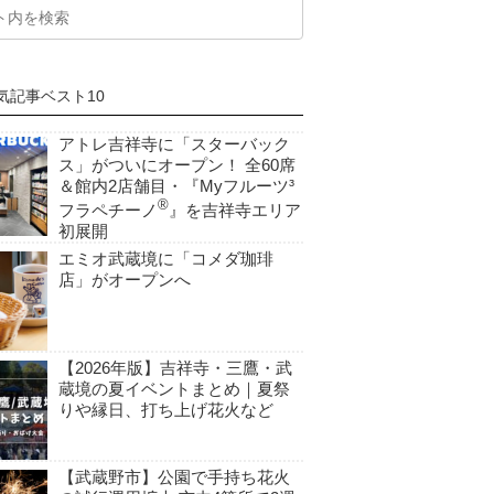
気記事ベスト10
アトレ吉祥寺に「スターバック
ス」がついにオープン！ 全60席
＆館内2店舗目・『Myフルーツ³
®
フラペチーノ
』を吉祥寺エリア
初展開
エミオ武蔵境に「コメダ珈琲
店」がオープンへ
【2026年版】吉祥寺・三鷹・武
蔵境の夏イベントまとめ｜夏祭
りや縁日、打ち上げ花火など
【武蔵野市】公園で手持ち花火