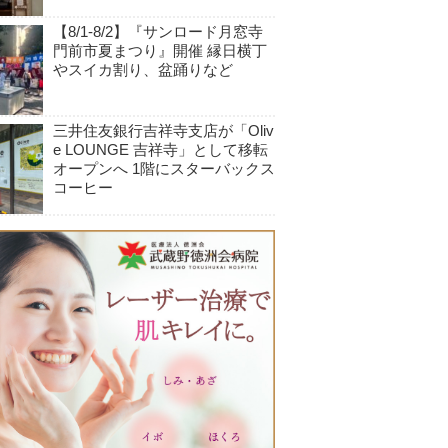
【8/1-8/2】『サンロード月窓寺
門前市夏まつり』開催 縁日横丁
やスイカ割り、盆踊りなど
三井住友銀行吉祥寺支店が「Oliv
e LOUNGE 吉祥寺」として移転
オープンへ 1階にスターバックス
コーヒー