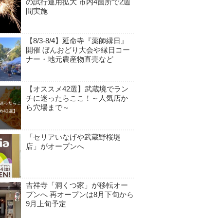
の試行運用拡大 市内4箇所で2週
間実施
【8/3-8/4】延命寺『薬師縁日』
開催 ぼんおどり大会や縁日コー
ナー・地元農産物直売など
【オススメ42選】武蔵境でラン
チに迷ったらここ！～人気店か
ら穴場まで～
「セリアいなげや武蔵野桜堤
店」がオープンへ
吉祥寺「洞くつ家」が移転オー
プンへ 再オープンは8月下旬から
9月上旬予定