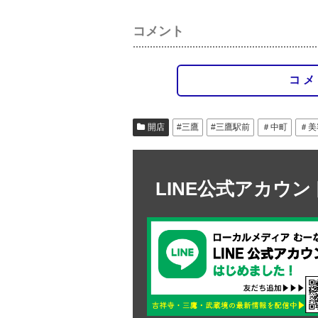
コメント
コメ
開店
#三鷹
#三鷹駅前
＃中町
＃美
LINE公式アカウ