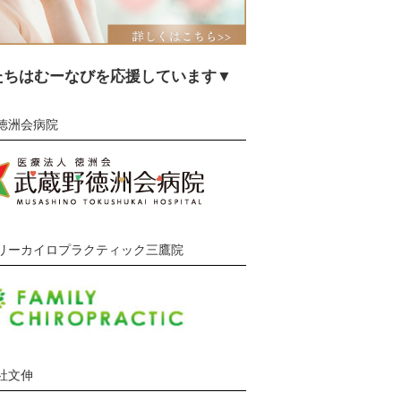
たちはむーなびを応援しています▼
徳洲会病院
リーカイロプラクティック三鷹院
社文伸