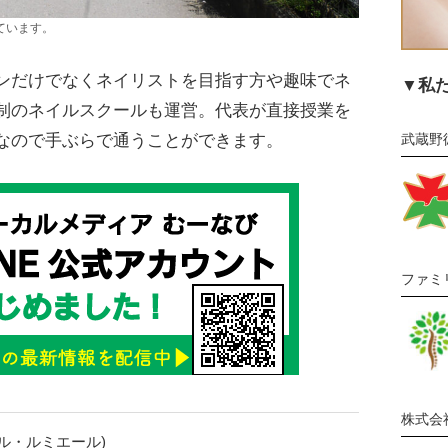
ています。
ンだけでなくネイリストを目指す方や趣味でネ
▼私
制のネイルスクールも運営。代表が直接授業を
武蔵野
なので手ぶらで通うことができます。
ファミ
株式会
re(ベル・ルミエール)