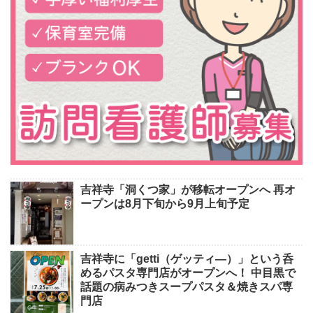
吉祥寺「洞くつ家」が移転オープンへ 再オ
ープンは8月下旬から9月上旬予定
吉祥寺に「getti（ゲッティ―）」という呑
めるパスタ専門店がオープンへ！ 中目黒で
話題の病みつきスープパスタ＆焼きスパ専
門店