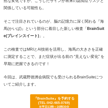
然な変化ですが、こうしたサインが将来の認知症リスクと
関係している可能性も。
そこで注目されているのが、脳の記憶力に深く関わる『海
馬(かいば)』という部分に着目した新しい検査「
BrainSuit
e(ブレインスイート)
」。
この検査ではMRIとAI技術を活用し、海馬の大きさを正確
に測定することで、まだ症状が出る前の “見えない変化” を
早期に把握できるのです！
今回は、武蔵野徳洲会病院でも受けられるBrainSuiteにつ
いてご紹介します。
『
BrainSuite
』を予約する
(TEL:042-465-0769)
※平日13時～16時30分