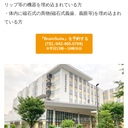
リップ等の機器を埋め込まれている方
・体内に磁石式の異物(磁石式義歯、義眼等)を埋め込まれ
ている方
『
BrainSuite
』を予約する
(TEL:042-465-0769)
※平日13時～16時30分