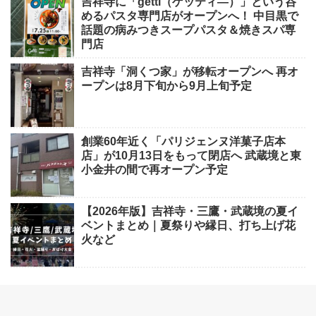
吉祥寺に「getti（ゲッティ―）」という呑
めるパスタ専門店がオープンへ！ 中目黒で
話題の病みつきスープパスタ＆焼きスパ専
門店
吉祥寺「洞くつ家」が移転オープンへ 再オ
ープンは8月下旬から9月上旬予定
創業60年近く「パリジェンヌ洋菓子店本
店」が10月13日をもって閉店へ 武蔵境と東
小金井の間で再オープン予定
【2026年版】吉祥寺・三鷹・武蔵境の夏イ
ベントまとめ｜夏祭りや縁日、打ち上げ花
火など