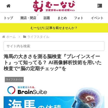
トップ
開店・閉店
話題
まとめ
フォト
イベント
むーなびに記事を載せませんか？
ホーム
ライフスタイル
海馬の大きさを測る脳検査『ブレインスイー
ト』って知ってる？ AI画像解析技術を用いた
検査で“脳の定期チェック”を
ライフスタイル