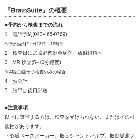
『
BrainSuite
』の概要
■予約から検査までの流れ
1．電話予約(042-465-0769)
※予約受付/平日13時～16時半
2．検査日に武蔵野徳洲会病院・放射線科へ
3．MRI検査(5~10分程度)
※AI認知症予防検査のみの場合
4．お会計
5．結果は後日郵送
■注意事項
以下に該当する方は、検査を受けられない、またはその可
能性があります。
・心臓ペースメーカー、脳室シャントバルブ、脳動脈瘤ク