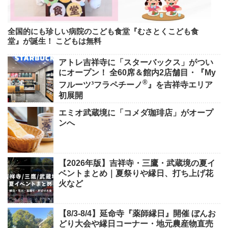
全国的にも珍しい病院のこども食堂『むさとくこども食
堂』が誕生！ こどもは無料
アトレ吉祥寺に「スターバックス」がつい
にオープン！ 全60席＆館内2店舗目・『My
®
フルーツ³フラペチーノ
』を吉祥寺エリア
初展開
エミオ武蔵境に「コメダ珈琲店」がオープ
ンへ
【2026年版】吉祥寺・三鷹・武蔵境の夏イ
ベントまとめ｜夏祭りや縁日、打ち上げ花
火など
【8/3-8/4】延命寺『薬師縁日』開催 ぼんお
どり大会や縁日コーナー・地元農産物直売