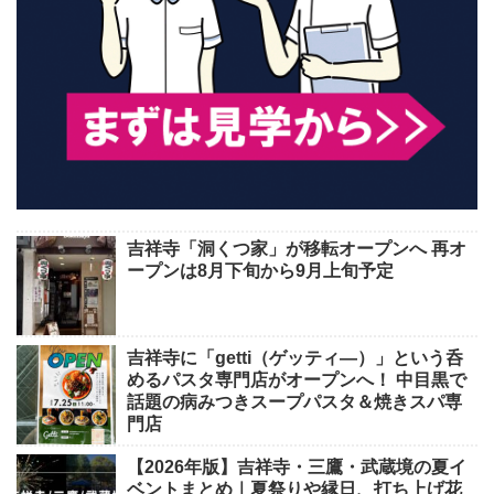
吉祥寺「洞くつ家」が移転オープンへ 再オ
ープンは8月下旬から9月上旬予定
吉祥寺に「getti（ゲッティ―）」という呑
めるパスタ専門店がオープンへ！ 中目黒で
話題の病みつきスープパスタ＆焼きスパ専
門店
【2026年版】吉祥寺・三鷹・武蔵境の夏イ
ベントまとめ｜夏祭りや縁日、打ち上げ花