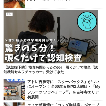
【認知症予防】検査時間たったの5分！覗くだけで簡単『認
知機能セルフチェッカー』受けてきた
アトレ吉祥寺に「スターバックス」がつい
にオープン！ 全60席＆館内2店舗目・『My
®
フルーツ³フラペチーノ
』を吉祥寺エリア
初展開
エミオ武蔵境に「コメダ珈琲店」がオープ