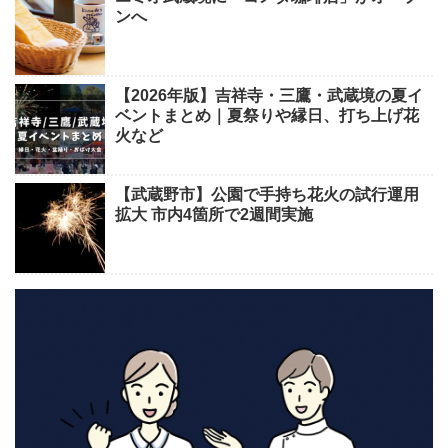
ンへ
【2026年版】吉祥寺・三鷹・武蔵境の夏イ
ベントまとめ｜夏祭りや縁日、打ち上げ花
火など
【武蔵野市】公園で手持ち花火の試行運用
拡大 市内4箇所で2週間実施