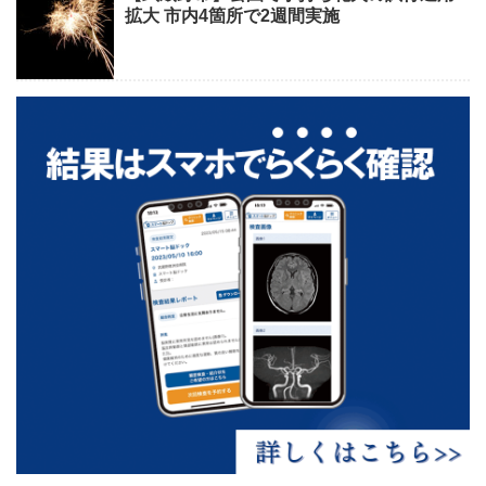
拡大 市内4箇所で2週間実施