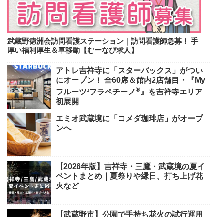
武蔵野徳洲会訪問看護ステーション｜訪問看護師急募！ 手
厚い福利厚生＆車移動【むーなび求人】
アトレ吉祥寺に「スターバックス」がつい
にオープン！ 全60席＆館内2店舗目・『My
®
フルーツ³フラペチーノ
』を吉祥寺エリア
初展開
エミオ武蔵境に「コメダ珈琲店」がオープ
ンへ
【2026年版】吉祥寺・三鷹・武蔵境の夏イ
ベントまとめ｜夏祭りや縁日、打ち上げ花
火など
【武蔵野市】公園で手持ち花火の試行運用