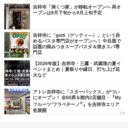
吉祥寺「洞くつ家」が移転オープンへ 再オ
ープンは8月下旬から9月上旬予定
吉祥寺に「getti（ゲッティ―）」という呑
めるパスタ専門店がオープンへ！ 中目黒で
話題の病みつきスープパスタ＆焼きスパ専
門店
【2026年版】吉祥寺・三鷹・武蔵境の夏イ
ベントまとめ｜夏祭りや縁日、打ち上げ花
火など
アトレ吉祥寺に「スターバックス」がつい
にオープン！ 全60席＆館内2店舗目・『My
®
フルーツ³フラペチーノ
』を吉祥寺エリア
初展開