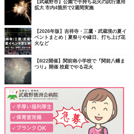
【武蔵野市】公園で手持ち花火の試行運用
拡大 市内4箇所で2週間実施
【2026年版】吉祥寺・三鷹・武蔵境の夏イ
ベントまとめ｜夏祭りや縁日、打ち上げ花
火など
【8/22開催】関前南小学校で『関前八幡ま
つり』開催 校庭でやる花火