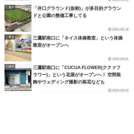
三鷹市
「井口グラウンド(仮称)」が多目的グラウン
ドと公園の整備工事してる
2024.09.18
三鷹市
三鷹駅南口に「ネイス体操教室」という体操
教室がオープンへ
2024.09.05
三鷹市
三鷹駅南口に「CUCUA FLOWER(ククァフ
ラワー)」という花屋がオープンへ！ 空間装
飾やウェディング撮影の装花なども
2024.09.03