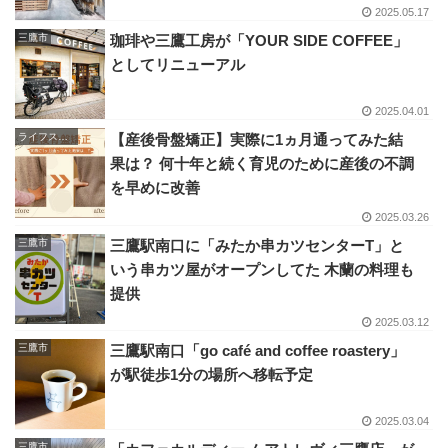
2025.05.17
三鷹市
珈琲や三鷹工房が「YOUR SIDE COFFEE」
としてリニューアル
2025.04.01
ライフスタイル
【産後骨盤矯正】実際に1ヵ月通ってみた結
果は？ 何十年と続く育児のために産後の不調
を早めに改善
2025.03.26
三鷹市
三鷹駅南口に「みたか串カツセンターT」と
いう串カツ屋がオープンしてた 木蘭の料理も
提供
2025.03.12
三鷹市
三鷹駅南口「go café and coffee roastery」
が駅徒歩1分の場所へ移転予定
2025.03.04
三鷹市