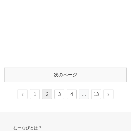
次のページ
前
次
1
2
3
4
…
13
へ
へ
むーなびとは？