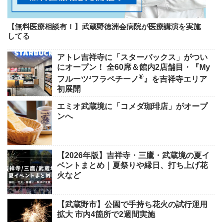
【無料医療相談有！】武蔵野徳洲会病院が医療講演を実施
してる
アトレ吉祥寺に「スターバックス」がつい
にオープン！ 全60席＆館内2店舗目・『My
®
フルーツ³フラペチーノ
』を吉祥寺エリア
初展開
エミオ武蔵境に「コメダ珈琲店」がオープ
ンへ
【2026年版】吉祥寺・三鷹・武蔵境の夏イ
ベントまとめ｜夏祭りや縁日、打ち上げ花
火など
【武蔵野市】公園で手持ち花火の試行運用
拡大 市内4箇所で2週間実施