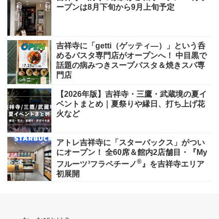
ープンは8月下旬から9月上旬予定
吉祥寺に「getti（ゲッティ―）」という呑
めるパスタ専門店がオープンへ！ 中目黒で
話題の病みつきスープパスタ＆焼きスパ専
門店
【2026年版】吉祥寺・三鷹・武蔵境の夏イ
ベントまとめ｜夏祭りや縁日、打ち上げ花
火など
アトレ吉祥寺に「スターバックス」がつい
にオープン！ 全60席＆館内2店舗目・『My
®
フルーツ³フラペチーノ
』を吉祥寺エリア
初展開