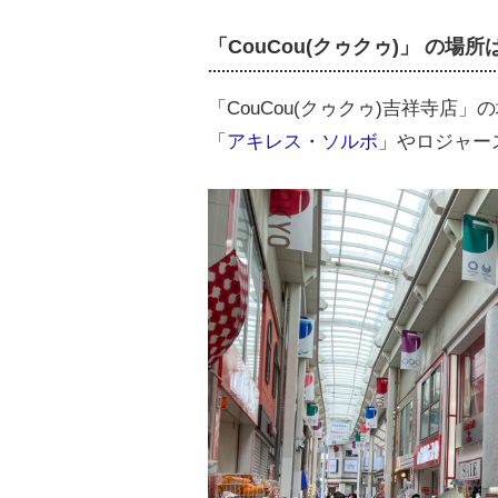
「
CouCou(クゥクゥ)」
の場所
「CouCou(クゥクゥ)吉祥寺
「
アキレス・ソルボ
」やロジャー