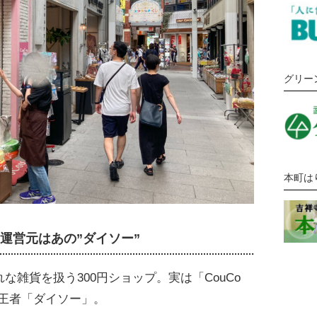
グリー
本町は
は運営元はあの”ダイソー”
な雑貨を扱う300円ショップ。実は「CouCo
の王者「ダイソー」。