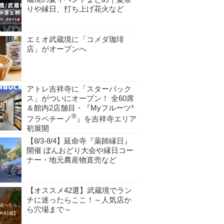
りや縁日、打ち上げ花火など
エミオ武蔵境に「コメダ珈琲
店」がオープンへ
アトレ吉祥寺に「スターバック
ス」がついにオープン！ 全60席
＆館内2店舗目・『Myフルーツ³
®
フラペチーノ
』を吉祥寺エリア
初展開
【8/3-8/4】延命寺『薬師縁日』
開催 ぼんおどり大会や縁日コー
ナー・地元農産物直売など
【オススメ42選】武蔵境でラン
チに迷ったらここ！～人気店か
ら穴場まで～