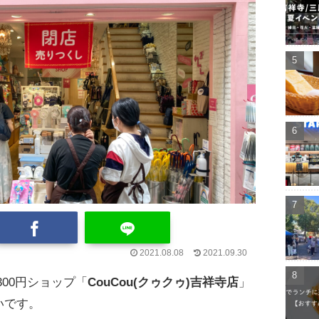
2021.08.08
2021.09.30
00円ショップ「
CouCou(クゥクゥ)吉祥寺店
」
いです。