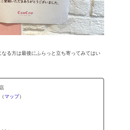
。気になる方は最後にふらっと立ち寄ってみてはい
寺店
9（
マップ
）