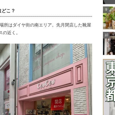
はどこ？
店」の場所はダイヤ街の南エリア。先月閉店した靴屋
スの近く。