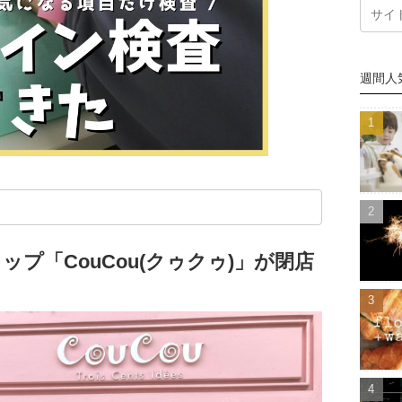
週間人
ップ「CouCou(クゥクゥ)」が閉店