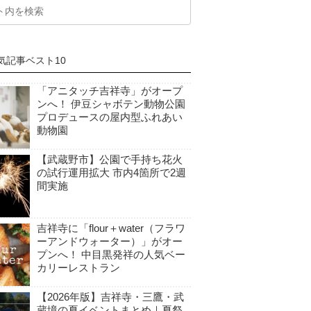
気記事ベスト10
「アニタッチ吉祥寺」がオープ
ンへ！ 伊豆シャボテン動物公園
プロデュースの屋内型ふれあい
動物園
【武蔵野市】公園で手持ち花火
の試行運用拡大 市内4箇所で2週
間実施
吉祥寺に「flour＋water（フラワ
ーアンドウォーター）」がオー
プンへ！ 中目黒発祥の人気ベー
カリーレストラン
【2026年版】吉祥寺・三鷹・武
蔵境の夏イベントまとめ｜夏祭