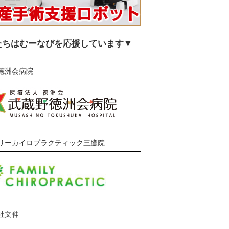
たちはむーなびを応援しています▼
徳洲会病院
リーカイロプラクティック三鷹院
社文伸