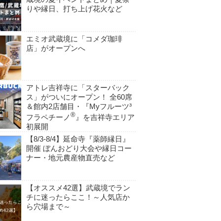
りや縁日、打ち上げ花火など
エミオ武蔵境に「コメダ珈琲
店」がオープンへ
アトレ吉祥寺に「スターバック
ス」がついにオープン！ 全60席
＆館内2店舗目・『Myフルーツ³
®
フラペチーノ
』を吉祥寺エリア
初展開
【8/3-8/4】延命寺『薬師縁日』
開催 ぼんおどり大会や縁日コー
ナー・地元農産物直売など
【オススメ42選】武蔵境でラン
チに迷ったらここ！～人気店か
ら穴場まで～