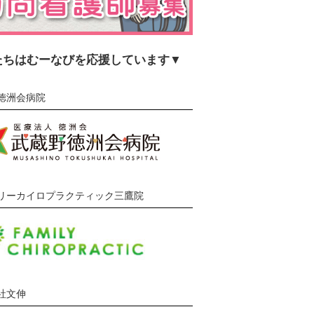
たちはむーなびを応援しています▼
徳洲会病院
リーカイロプラクティック三鷹院
社文伸