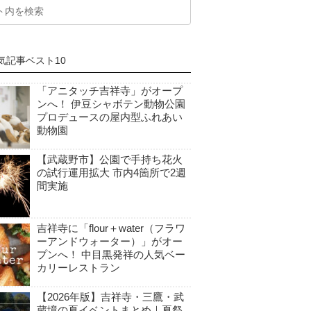
気記事ベスト10
「アニタッチ吉祥寺」がオープ
ンへ！ 伊豆シャボテン動物公園
プロデュースの屋内型ふれあい
動物園
【武蔵野市】公園で手持ち花火
の試行運用拡大 市内4箇所で2週
間実施
吉祥寺に「flour＋water（フラワ
ーアンドウォーター）」がオー
プンへ！ 中目黒発祥の人気ベー
カリーレストラン
【2026年版】吉祥寺・三鷹・武
蔵境の夏イベントまとめ｜夏祭