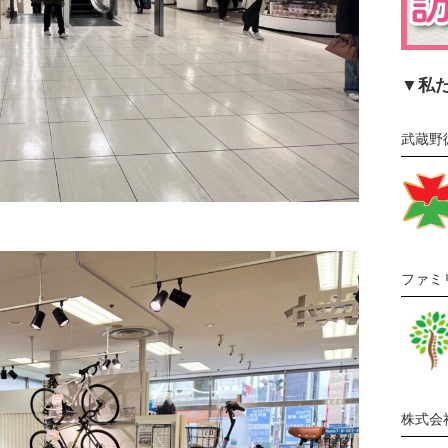
▼私
武蔵野
ファミ
株式会