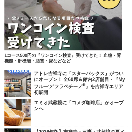
1コース500円の『ワンコイン検査』受けてきた！ 血糖・腎
機能・肝機能・脂質・尿などなど
アトレ吉祥寺に「スターバックス」がつい
にオープン！ 全60席＆館内2店舗目・『My
®
フルーツ³フラペチーノ
』を吉祥寺エリア
初展開
エミオ武蔵境に「コメダ珈琲店」がオープ
ンへ
【2026年版】吉祥寺・三鷹・武蔵境の夏イ