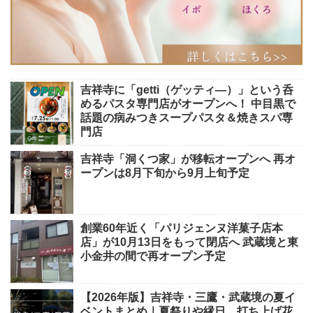
吉祥寺に「getti（ゲッティ―）」という呑
めるパスタ専門店がオープンへ！ 中目黒で
話題の病みつきスープパスタ＆焼きスパ専
門店
吉祥寺「洞くつ家」が移転オープンへ 再オ
ープンは8月下旬から9月上旬予定
創業60年近く「パリジェンヌ洋菓子店本
店」が10月13日をもって閉店へ 武蔵境と東
小金井の間で再オープン予定
【2026年版】吉祥寺・三鷹・武蔵境の夏イ
ベントまとめ｜夏祭りや縁日、打ち上げ花