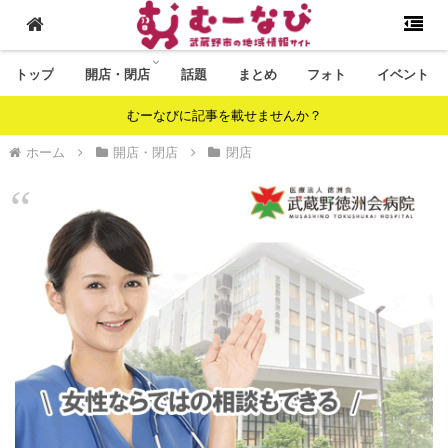
トップ
開店・閉店
話題
まとめ
フォト
イベント
むーなびに記事を載せませんか？
ホーム
開店・閉店
閉店