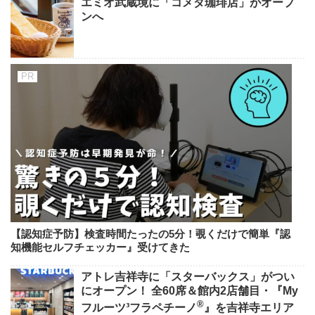
エミオ武蔵境に「コメダ珈琲店」がオープ
ンへ
【認知症予防】検査時間たったの5分！覗くだけで簡単『認
知機能セルフチェッカー』受けてきた
アトレ吉祥寺に「スターバックス」がつい
にオープン！ 全60席＆館内2店舗目・『My
®
フルーツ³フラペチーノ
』を吉祥寺エリア