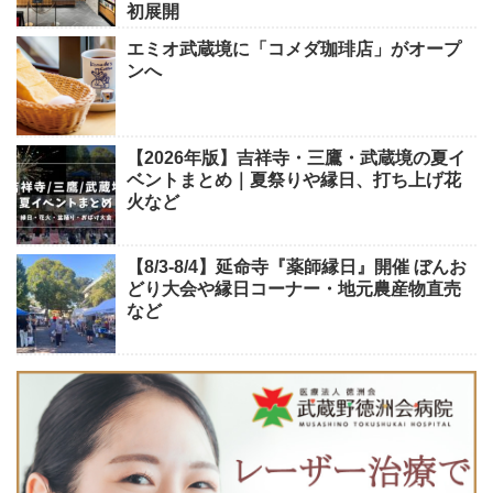
初展開
エミオ武蔵境に「コメダ珈琲店」がオープ
ンへ
【2026年版】吉祥寺・三鷹・武蔵境の夏イ
ベントまとめ｜夏祭りや縁日、打ち上げ花
火など
【8/3-8/4】延命寺『薬師縁日』開催 ぼんお
どり大会や縁日コーナー・地元農産物直売
など