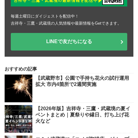
毎週土曜日にダイジェストを配信中！
吉祥寺・三鷹・武蔵境の人気情報や最新情報をGetできます。
LINEで友だちになる
おすすめの記事
【武蔵野市】公園で手持ち花火の試行運用
拡大 市内4箇所で2週間実施
【2026年版】吉祥寺・三鷹・武蔵境の夏イ
ベントまとめ｜夏祭りや縁日、打ち上げ花
火など