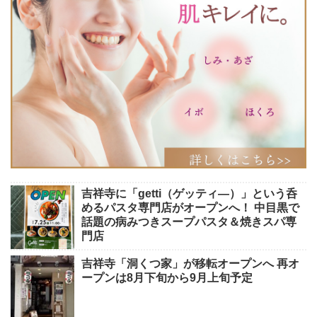
吉祥寺に「getti（ゲッティ―）」という呑
めるパスタ専門店がオープンへ！ 中目黒で
話題の病みつきスープパスタ＆焼きスパ専
門店
吉祥寺「洞くつ家」が移転オープンへ 再オ
ープンは8月下旬から9月上旬予定