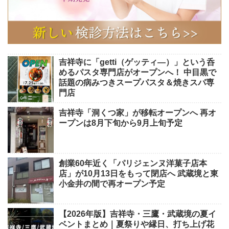
吉祥寺に「getti（ゲッティ―）」という呑
めるパスタ専門店がオープンへ！ 中目黒で
話題の病みつきスープパスタ＆焼きスパ専
門店
吉祥寺「洞くつ家」が移転オープンへ 再オ
ープンは8月下旬から9月上旬予定
創業60年近く「パリジェンヌ洋菓子店本
店」が10月13日をもって閉店へ 武蔵境と東
小金井の間で再オープン予定
【2026年版】吉祥寺・三鷹・武蔵境の夏イ
ベントまとめ｜夏祭りや縁日、打ち上げ花