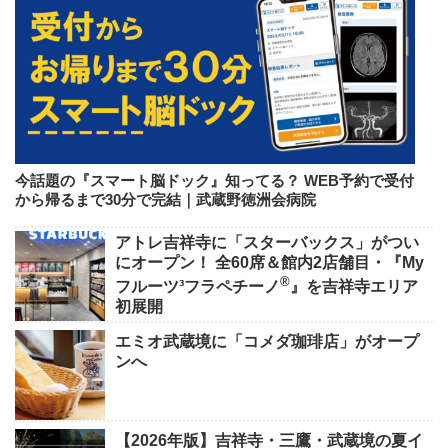
今話題の『スマート脳ドック』知ってる？ WEB予約で受付
から帰るまで30分で完結｜武蔵野徳洲会病院
アトレ吉祥寺に「スターバックス」がつい
にオープン！ 全60席＆館内2店舗目・『My
®
フルーツ³フラペチーノ
』を吉祥寺エリア
初展開
エミオ武蔵境に「コメダ珈琲店」がオープ
ンへ
【2026年版】吉祥寺・三鷹・武蔵境の夏イ