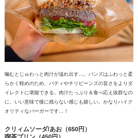
噛むとじゅわっと肉汁が溢れ出す…。バンズはふわっと柔
らかく軽めのため、パティやチリビーンズの旨さをよりダ
イレクトに堪能できる。肉汁たっぷり＆食べ応え抜群なの
に、いい意味で後に残らない感じも嬉しい。かなりハイク
オリティなバーガーです…！
クリィムソーダ/あお（650円）
喫茶プリン（450円）