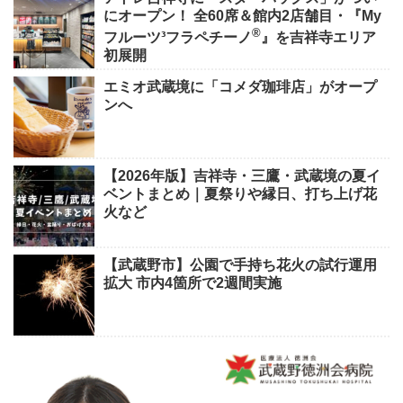
にオープン！ 全60席＆館内2店舗目・『My
®
フルーツ³フラペチーノ
』を吉祥寺エリア
初展開
エミオ武蔵境に「コメダ珈琲店」がオープ
ンへ
【2026年版】吉祥寺・三鷹・武蔵境の夏イ
ベントまとめ｜夏祭りや縁日、打ち上げ花
火など
【武蔵野市】公園で手持ち花火の試行運用
拡大 市内4箇所で2週間実施