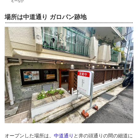
むーなび
場所は中道通り ガロパン跡地
オープンした場所は、
中道通り
と井の頭通りの間の細道に