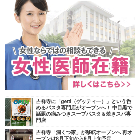
吉祥寺に「getti（ゲッティ―）」という呑
めるパスタ専門店がオープンへ！ 中目黒で
話題の病みつきスープパスタ＆焼きスパ専
門店
吉祥寺「洞くつ家」が移転オープンへ 再オ
ープンは8月下旬から9月上旬予定