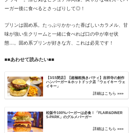
ーガー後に食べるとさっぱりして◎！
プリンは固め系。たっぷりかかった香ばしいカラメル、甘
味が強い生クリームと一緒に食べれば口の中が幸せ状
態…。固め系プリンが好きな方、これは必見です！
■■
あわせて読みたい
■■
【3/15閉店】【超極粗挽きパティ】吉祥寺の創作
ハンバーガー＆ホットドック店「ウェイキー ウェ
イキー」
松阪牛100%バーガーは必食！「FLAIR&DINER
S-PARK」のグルメバーガー