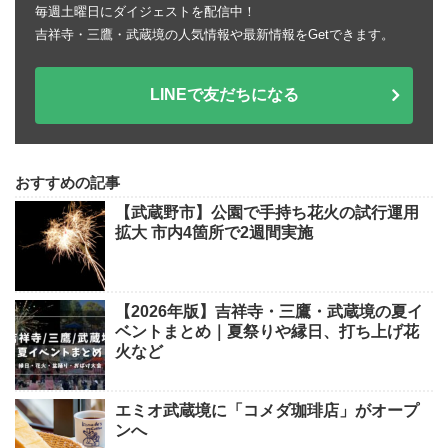
毎週土曜日にダイジェストを配信中！
吉祥寺・三鷹・武蔵境の人気情報や最新情報をGetできます。
LINEで友だちになる
おすすめの記事
【武蔵野市】公園で手持ち花火の試行運用
拡大 市内4箇所で2週間実施
【2026年版】吉祥寺・三鷹・武蔵境の夏イ
ベントまとめ｜夏祭りや縁日、打ち上げ花
火など
エミオ武蔵境に「コメダ珈琲店」がオープ
ンへ