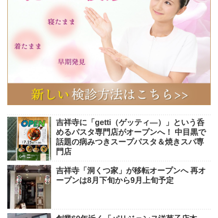
吉祥寺に「getti（ゲッティ―）」という呑
めるパスタ専門店がオープンへ！ 中目黒で
話題の病みつきスープパスタ＆焼きスパ専
門店
吉祥寺「洞くつ家」が移転オープンへ 再オ
ープンは8月下旬から9月上旬予定