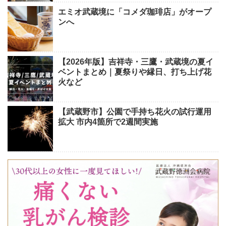
エミオ武蔵境に「コメダ珈琲店」がオープ
ンへ
【2026年版】吉祥寺・三鷹・武蔵境の夏イ
ベントまとめ｜夏祭りや縁日、打ち上げ花
火など
【武蔵野市】公園で手持ち花火の試行運用
拡大 市内4箇所で2週間実施