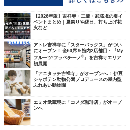
【2026年版】吉祥寺・三鷹・武蔵境の夏イ
ベントまとめ｜夏祭りや縁日、打ち上げ花
火など
アトレ吉祥寺に「スターバックス」がつい
にオープン！ 全60席＆館内2店舗目・『My
®
フルーツ³フラペチーノ
』を吉祥寺エリア
初展開
「アニタッチ吉祥寺」がオープンへ！ 伊豆
シャボテン動物公園プロデュースの屋内型
ふれあい動物園
エミオ武蔵境に「コメダ珈琲店」がオープ
ンへ