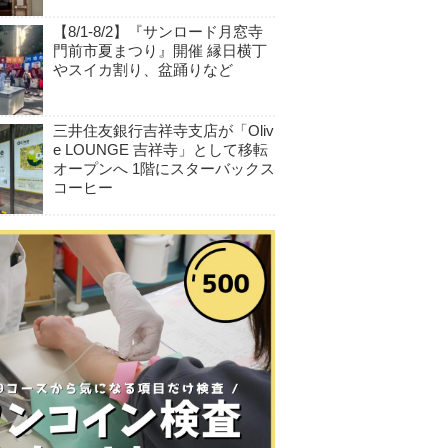
【8/1-8/2】『サンロード月窓寺
門前市夏まつり』開催 縁日横丁
やスイカ割り、盆踊りなど
三井住友銀行吉祥寺支店が「Oliv
e LOUNGE 吉祥寺」として移転
オープンへ 1階にスターバックス
コーヒー