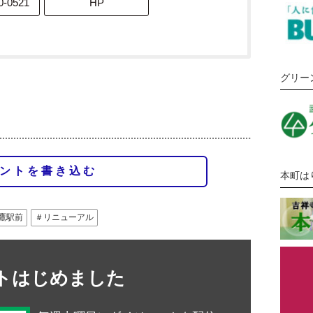
0-0521
HP
グリー
ントを書き込む
本町は
三鷹駅前
＃リニューアル
ントはじめました