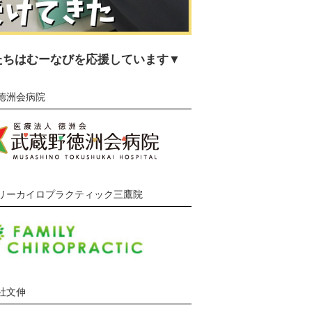
たちはむーなびを応援しています▼
徳洲会病院
リーカイロプラクティック三鷹院
社文伸