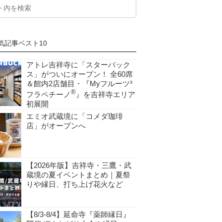
気記事ベスト10
アトレ吉祥寺に「スターバック
ス」がついにオープン！ 全60席
＆館内2店舗目・『Myフルーツ³
®
フラペチーノ
』を吉祥寺エリア
初展開
エミオ武蔵境に「コメダ珈琲
店」がオープンへ
【2026年版】吉祥寺・三鷹・武
蔵境の夏イベントまとめ｜夏祭
りや縁日、打ち上げ花火など
【8/3-8/4】延命寺『薬師縁日』