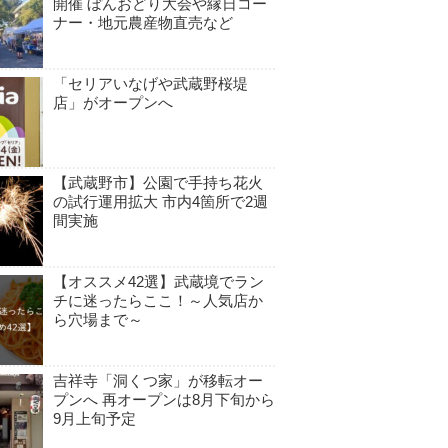
開催 ぼんおどり大会や縁日コー
ナー・地元農産物直売など
「セリアいなげや武蔵野桜堤
店」がオープンへ
【武蔵野市】公園で手持ち花火
の試行運用拡大 市内4箇所で2週
間実施
【オススメ42選】武蔵境でラン
チに迷ったらここ！～人気店か
ら穴場まで～
吉祥寺「洞くつ家」が移転オー
プンへ 再オープンは8月下旬から
9月上旬予定