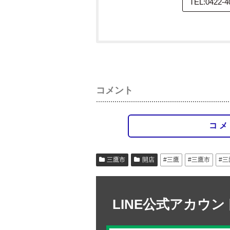
TEL:0422-4
コメント
コメ
三鷹市
開店
#三鷹
#三鷹市
#
LINE公式アカウ