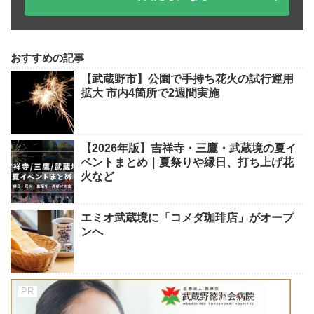
おすすめの記事
【武蔵野市】公園で手持ち花火の試行運用
拡大 市内4箇所で2週間実施
【2026年版】吉祥寺・三鷹・武蔵境の夏イ
ベントまとめ｜夏祭りや縁日、打ち上げ花
火など
エミオ武蔵境に「コメダ珈琲店」がオープ
ンへ