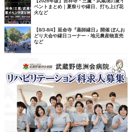
【2026年版】吉祥寺・三鷹・武蔵境の夏イ
ベントまとめ｜夏祭りや縁日、打ち上げ花
火など
【8/3-8/4】延命寺『薬師縁日』開催 ぼんお
どり大会や縁日コーナー・地元農産物直売
など