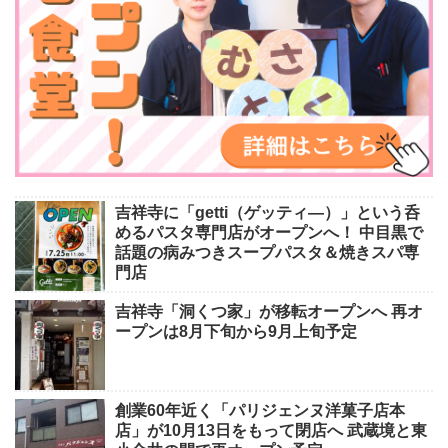
吉祥寺に「getti（ゲッティ―）」という呑
めるパスタ専門店がオープンへ！ 中目黒で
話題の病みつきスープパスタ＆焼きスパ専
門店
吉祥寺「洞くつ家」が移転オープンへ 再オ
ープンは8月下旬から9月上旬予定
創業60年近く「パリジェンヌ洋菓子店本
店」が10月13日をもって閉店へ 武蔵境と東