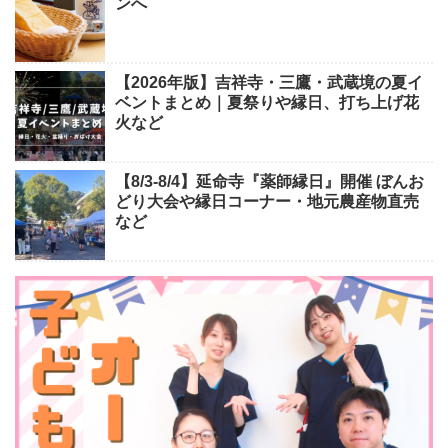
ンへ
【2026年版】吉祥寺・三鷹・武蔵境の夏イ
ベントまとめ｜夏祭りや縁日、打ち上げ花
火など
【8/3-8/4】延命寺『薬師縁日』開催 ぼんお
どり大会や縁日コーナー・地元農産物直売
など