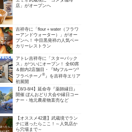
店」がオープンへ
吉祥寺に「flour＋water（フラワ
ーアンドウォーター）」がオー
プンへ！ 中目黒発祥の人気ベー
カリーレストラン
アトレ吉祥寺に「スターバック
ス」がついにオープン！ 全60席
＆館内2店舗目・『Myフルーツ³
®
フラペチーノ
』を吉祥寺エリア
初展開
【8/3-8/4】延命寺『薬師縁日』
開催 ぼんおどり大会や縁日コー
ナー・地元農産物直売など
【オススメ42選】武蔵境でラン
チに迷ったらここ！～人気店か
ら穴場まで～