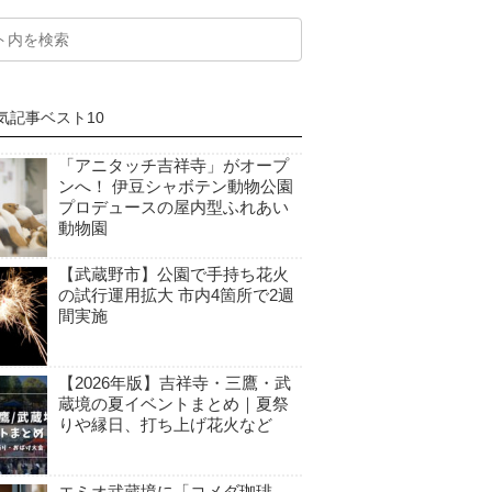
気記事ベスト10
「アニタッチ吉祥寺」がオープ
ンへ！ 伊豆シャボテン動物公園
プロデュースの屋内型ふれあい
動物園
【武蔵野市】公園で手持ち花火
の試行運用拡大 市内4箇所で2週
間実施
【2026年版】吉祥寺・三鷹・武
蔵境の夏イベントまとめ｜夏祭
りや縁日、打ち上げ花火など
エミオ武蔵境に「コメダ珈琲