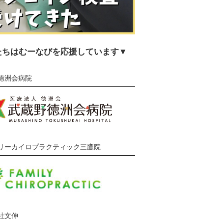
たちはむーなびを応援しています▼
徳洲会病院
リーカイロプラクティック三鷹院
社文伸