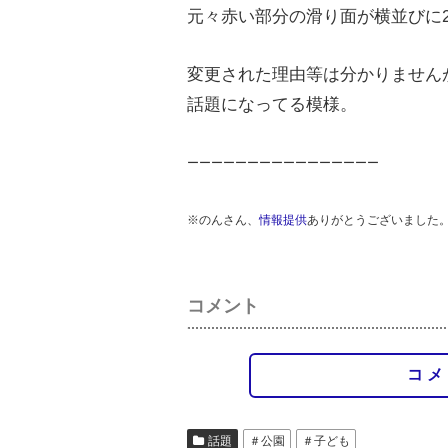
元々赤い部分の滑り面が横並びに
変更された理由等は分かりません
話題になってる模様。
ーーーーーーーーーーーーーーーー
※のんさん、
情報提供
ありがとうございました
コメント
コメ
話題
＃公園
＃子ども