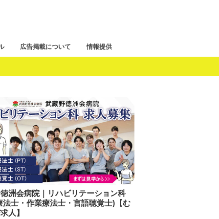
ル
広告掲載について
情報提供
野徳洲会病院｜リハビリテーション科
療法士・作業療法士・言語聴覚士)【む
び求人】