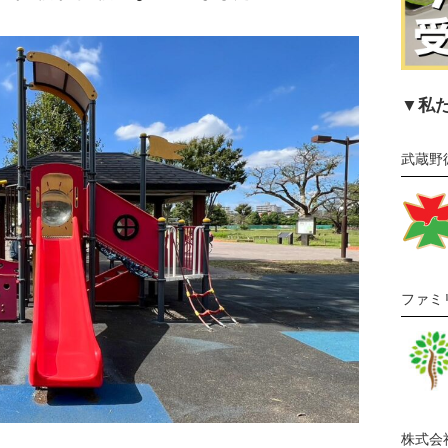
▼私
武蔵野
ファミ
株式会