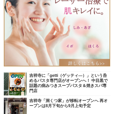
吉祥寺に「getti（ゲッティ―）」という呑
めるパスタ専門店がオープンへ！ 中目黒で
話題の病みつきスープパスタ＆焼きスパ専
門店
吉祥寺「洞くつ家」が移転オープンへ 再オ
ープンは8月下旬から9月上旬予定