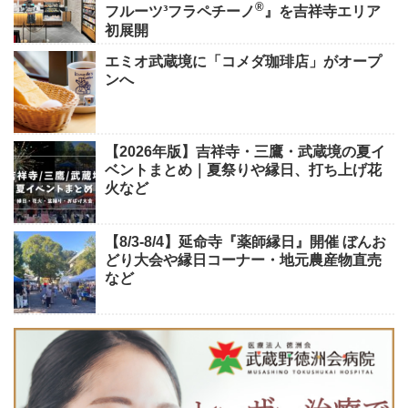
®
フルーツ³フラペチーノ
』を吉祥寺エリア
初展開
エミオ武蔵境に「コメダ珈琲店」がオープ
ンへ
【2026年版】吉祥寺・三鷹・武蔵境の夏イ
ベントまとめ｜夏祭りや縁日、打ち上げ花
火など
【8/3-8/4】延命寺『薬師縁日』開催 ぼんお
どり大会や縁日コーナー・地元農産物直売
など