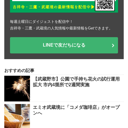
毎週土曜日にダイジェストを配信中！
吉祥寺・三鷹・武蔵境の人気情報や最新情報をGetできます。
LINEで友だちになる
おすすめの記事
【武蔵野市】公園で手持ち花火の試行運用
拡大 市内4箇所で2週間実施
エミオ武蔵境に「コメダ珈琲店」がオープ
ンへ