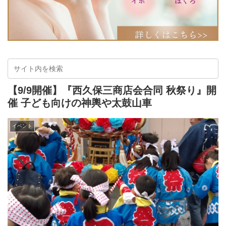
【9/9開催】『西久保三商店会合同 秋祭り』開
催 子ども向けの神輿や太鼓山車
イベント