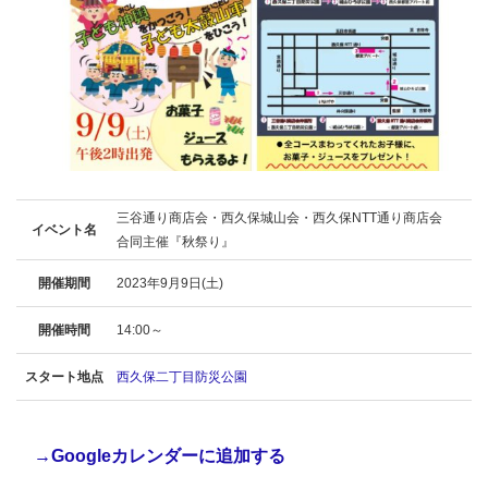
三谷通り商店会・西久保城山会・西久保NTT通り商店会
イベント名
合同主催『秋祭り』
開催期間
2023年9月9日(土)
開催時間
14:00～
スタート地点
西久保二丁目防災公園
→Googleカレンダーに追加する