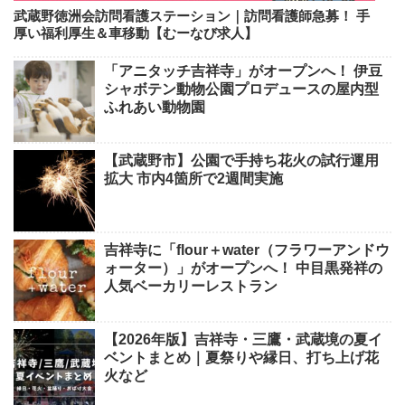
武蔵野徳洲会訪問看護ステーション｜訪問看護師急募！ 手
厚い福利厚生＆車移動【むーなび求人】
「アニタッチ吉祥寺」がオープンへ！ 伊豆
シャボテン動物公園プロデュースの屋内型
ふれあい動物園
【武蔵野市】公園で手持ち花火の試行運用
拡大 市内4箇所で2週間実施
吉祥寺に「flour＋water（フラワーアンドウ
ォーター）」がオープンへ！ 中目黒発祥の
人気ベーカリーレストラン
【2026年版】吉祥寺・三鷹・武蔵境の夏イ
ベントまとめ｜夏祭りや縁日、打ち上げ花
火など