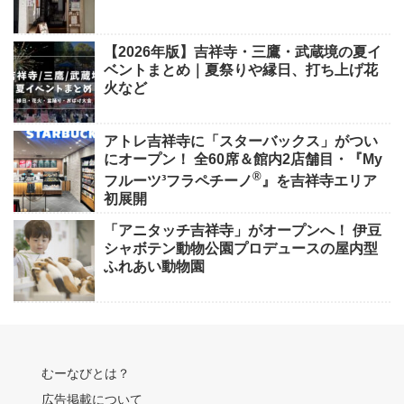
【2026年版】吉祥寺・三鷹・武蔵境の夏イ
ベントまとめ｜夏祭りや縁日、打ち上げ花
火など
アトレ吉祥寺に「スターバックス」がつい
にオープン！ 全60席＆館内2店舗目・『My
®
フルーツ³フラペチーノ
』を吉祥寺エリア
初展開
「アニタッチ吉祥寺」がオープンへ！ 伊豆
シャボテン動物公園プロデュースの屋内型
ふれあい動物園
むーなびとは？
広告掲載について