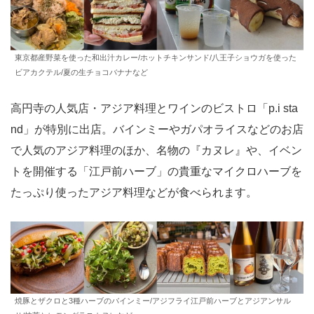
東京都産野菜を使った和出汁カレー/ホットチキンサンド/八王子ショウガを使った
ビアカクテル/夏の生チョコバナナなど
高円寺の人気店・アジア料理とワインのビストロ「p.i sta
nd」が特別に出店。バインミーやガパオライスなどのお店
で人気のアジア料理のほか、名物の『カヌレ』や、イベン
トを開催する「江戸前ハーブ」の貴重なマイクロハーブを
たっぷり使ったアジア料理などが食べられます。
焼豚とザクロと3種ハーブのバインミー/アジフライ江戸前ハーブとアジアンサル