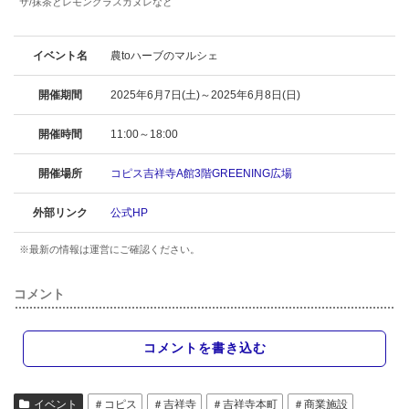
サ/抹茶とレモングラスカヌレなど
イベント名
農toハーブのマルシェ
開催期間
2025年6月7日(土)～2025年6月8日(日)
開催時間
11:00～18:00
開催場所
コピス吉祥寺A館3階GREENING広場
外部リンク
公式HP
※最新の情報は運営にご確認ください。
コメント
コメントを書き込む
イベント
＃コピス
＃吉祥寺
＃吉祥寺本町
＃商業施設