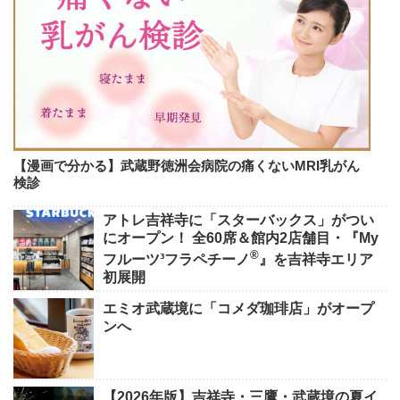
【漫画で分かる】武蔵野徳洲会病院の痛くないMRI乳がん
検診
アトレ吉祥寺に「スターバックス」がつい
にオープン！ 全60席＆館内2店舗目・『My
®
フルーツ³フラペチーノ
』を吉祥寺エリア
初展開
エミオ武蔵境に「コメダ珈琲店」がオープ
ンへ
【2026年版】吉祥寺・三鷹・武蔵境の夏イ