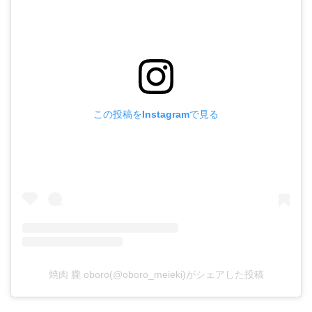
この投稿をInstagramで見る
焼肉 朧 oboro(@oboro_meieki)がシェアした投稿