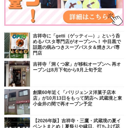
吉祥寺に「getti（ゲッティ―）」という呑
めるパスタ専門店がオープンへ！ 中目黒で
話題の病みつきスープパスタ＆焼きスパ専
門店
吉祥寺「洞くつ家」が移転オープンへ 再オ
ープンは8月下旬から9月上旬予定
創業60年近く「パリジェンヌ洋菓子店本
店」が10月13日をもって閉店へ 武蔵境と東
小金井の間で再オープン予定
【2026年版】吉祥寺・三鷹・武蔵境の夏イ
ベントまとめ｜夏祭りや縁日、打ち上げ花