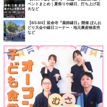
ベントまとめ｜夏祭りや縁日、打ち上げ花
火など
【8/3-8/4】延命寺『薬師縁日』開催 ぼんお
どり大会や縁日コーナー・地元農産物直売
など