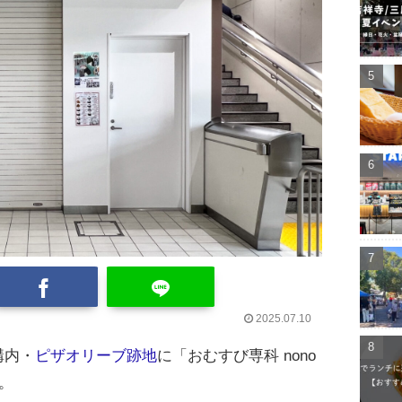
2025.07.10
構内・
ピザオリーブ跡地
に「おむすび専科 nono
。