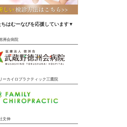
たちはむーなびを応援しています▼
徳洲会病院
リーカイロプラクティック三鷹院
社文伸