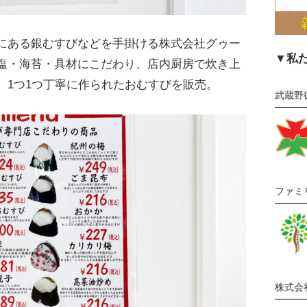
にある銀むすびなどを手掛ける株式会社グゥー
▼私
塩・海苔・具材にこだわり、店内厨房で炊き上
、1つ1つ丁寧に作られたおむすびを販売。
武蔵野
ファミ
株式会