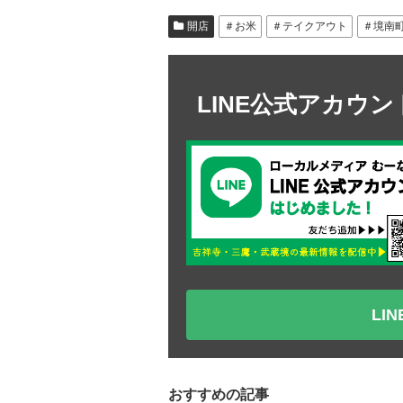
開店
＃お米
＃テイクアウト
＃境南
LINE公式アカウ
LI
おすすめの記事