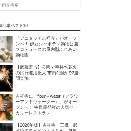
気記事ベスト10
「アニタッチ吉祥寺」がオープ
ンへ！ 伊豆シャボテン動物公園
プロデュースの屋内型ふれあい
動物園
【武蔵野市】公園で手持ち花火
の試行運用拡大 市内4箇所で2週
間実施
吉祥寺に「flour＋water（フラワ
ーアンドウォーター）」がオー
プンへ！ 中目黒発祥の人気ベー
カリーレストラン
【2026年版】吉祥寺・三鷹・武
蔵境の夏イベントまとめ｜夏祭