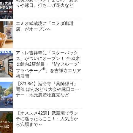
りや縁日、打ち上げ花火など
エミオ武蔵境に「コメダ珈琲
店」がオープンへ
アトレ吉祥寺に「スターバック
ス」がついにオープン！ 全60席
＆館内2店舗目・『Myフルーツ³
®
フラペチーノ
』を吉祥寺エリア
初展開
【8/3-8/4】延命寺『薬師縁日』
開催 ぼんおどり大会や縁日コー
ナー・地元農産物直売など
【オススメ42選】武蔵境でラン
チに迷ったらここ！～人気店か
ら穴場まで～