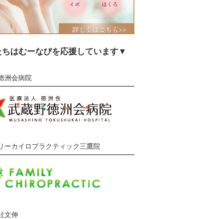
たちはむーなびを応援しています▼
徳洲会病院
リーカイロプラクティック三鷹院
社文伸