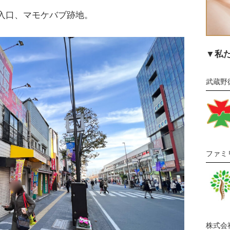
入口、マモケバブ跡地。
▼私
武蔵野
ファミ
株式会