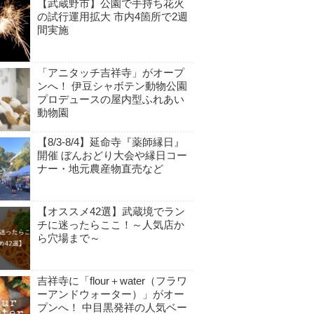
【武蔵野市】公園で手持ち花火
の試行運用拡大 市内4箇所で2週
間実施
「アニタッチ吉祥寺」がオープ
ンへ！ 伊豆シャボテン動物公園
プロデュースの屋内型ふれあい
動物園
【8/3-8/4】延命寺『薬師縁日』
開催 ぼんおどり大会や縁日コー
ナー・地元農産物直売など
【オススメ42選】武蔵境でラン
チに迷ったらここ！～人気店か
ら穴場まで～
吉祥寺に「flour＋water（フラワ
ーアンドウォーター）」がオー
プンへ！ 中目黒発祥の人気ベー