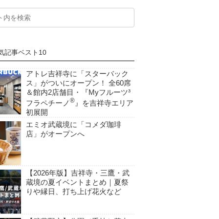
気記事ベスト10
アトレ吉祥寺に「スターバック
ス」がついにオープン！ 全60席
＆館内2店舗目・『Myフルーツ³
®
フラペチーノ
』を吉祥寺エリア
初展開
エミオ武蔵境に「コメダ珈琲
店」がオープンへ
【2026年版】吉祥寺・三鷹・武
蔵境の夏イベントまとめ｜夏祭
りや縁日、打ち上げ花火など