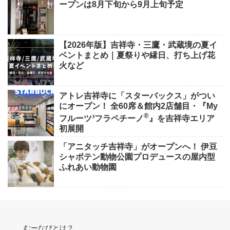
ープンは8月下旬から9月上旬予定
【2026年版】吉祥寺・三鷹・武蔵境の夏イ
ベントまとめ｜夏祭りや縁日、打ち上げ花
火など
アトレ吉祥寺に「スターバックス」がつい
にオープン！ 全60席＆館内2店舗目・『My
®
フルーツ³フラペチーノ
』を吉祥寺エリア
初展開
「アニタッチ吉祥寺」がオープンへ！ 伊豆
シャボテン動物公園プロデュースの屋内型
ふれあい動物園
むーなびとは？