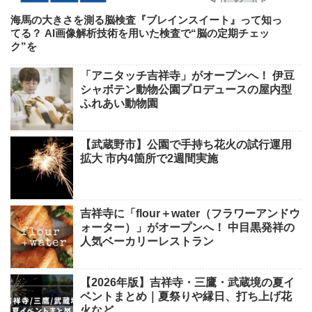
海馬の大きさを測る脳検査『ブレインスイート』って知っ
てる？ AI画像解析技術を用いた検査で“脳の定期チェッ
ク”を
「アニタッチ吉祥寺」がオープンへ！ 伊豆
シャボテン動物公園プロデュースの屋内型
ふれあい動物園
【武蔵野市】公園で手持ち花火の試行運用
拡大 市内4箇所で2週間実施
吉祥寺に「flour＋water（フラワーアンドウ
ォーター）」がオープンへ！ 中目黒発祥の
人気ベーカリーレストラン
【2026年版】吉祥寺・三鷹・武蔵境の夏イ
ベントまとめ｜夏祭りや縁日、打ち上げ花
火など