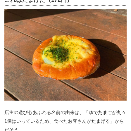
店主の遊び心あふれる名前の由来は、「ゆで
たま
ごが丸々
1個はいっているため、食べたお客さんが
たま
げる」から
だそう。