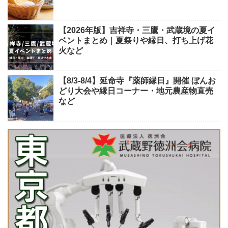
【2026年版】吉祥寺・三鷹・武蔵境の夏イ
ベントまとめ｜夏祭りや縁日、打ち上げ花
火など
【8/3-8/4】延命寺『薬師縁日』開催 ぼんお
どり大会や縁日コーナー・地元農産物直売
など