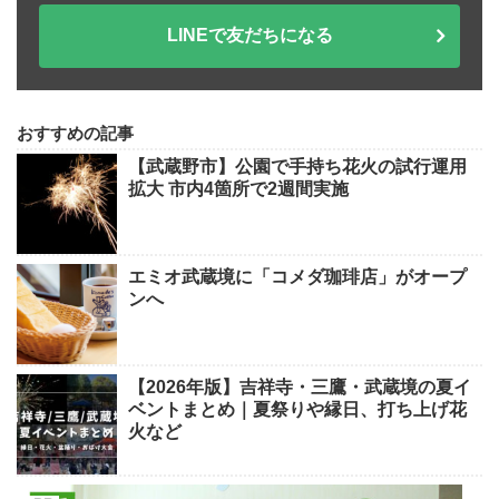
LINEで友だちになる
おすすめの記事
【武蔵野市】公園で手持ち花火の試行運用
拡大 市内4箇所で2週間実施
エミオ武蔵境に「コメダ珈琲店」がオープ
ンへ
【2026年版】吉祥寺・三鷹・武蔵境の夏イ
ベントまとめ｜夏祭りや縁日、打ち上げ花
火など