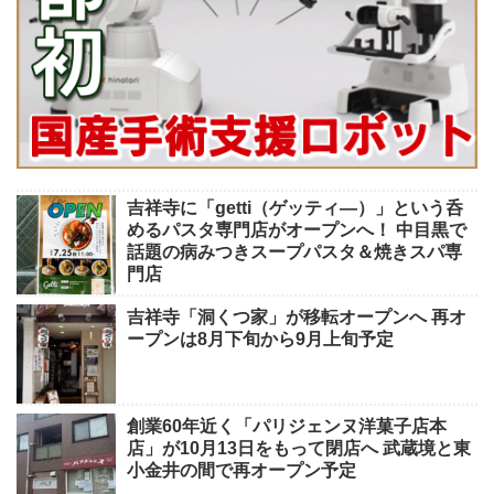
吉祥寺に「getti（ゲッティ―）」という呑
めるパスタ専門店がオープンへ！ 中目黒で
話題の病みつきスープパスタ＆焼きスパ専
門店
吉祥寺「洞くつ家」が移転オープンへ 再オ
ープンは8月下旬から9月上旬予定
創業60年近く「パリジェンヌ洋菓子店本
店」が10月13日をもって閉店へ 武蔵境と東
小金井の間で再オープン予定