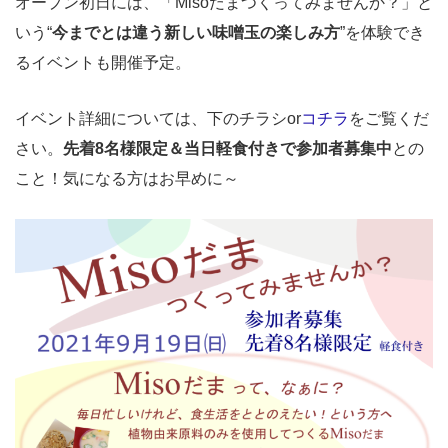
オープン初日には、「Misoだまつくってみませんか？」と
いう“
今までとは違う新しい味噌玉の楽しみ方
”を体験でき
るイベントも開催予定。
イベント詳細については、下のチラシor
コチラ
をご覧くだ
さい。
先着8名様限定＆当日軽食付きで参加者募集中
との
こと！気になる方はお早めに～