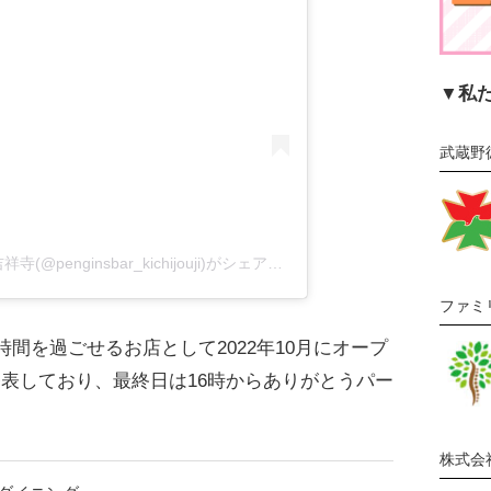
▼私
武蔵野
ペンギンのいるダイニングCafé＆Bar吉祥寺(@penginsbar_kichijouji)がシェアした投稿
ファミ
間を過ごせるお店として2022年10月にオープ
mで発表しており、最終日は16時からありがとうパー
株式会