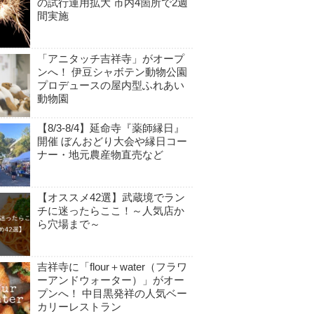
の試行運用拡大 市内4箇所で2週
間実施
「アニタッチ吉祥寺」がオープ
ンへ！ 伊豆シャボテン動物公園
プロデュースの屋内型ふれあい
動物園
【8/3-8/4】延命寺『薬師縁日』
開催 ぼんおどり大会や縁日コー
ナー・地元農産物直売など
【オススメ42選】武蔵境でラン
チに迷ったらここ！～人気店か
ら穴場まで～
吉祥寺に「flour＋water（フラワ
ーアンドウォーター）」がオー
プンへ！ 中目黒発祥の人気ベー
カリーレストラン