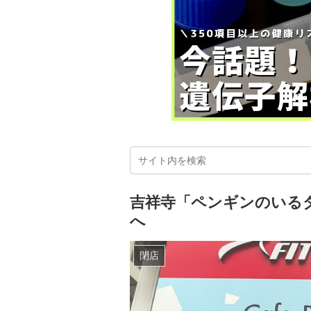
吉祥寺「ペンギンのいる
へ
閉店