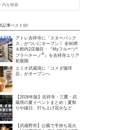
気記事ベスト10
アトレ吉祥寺に「スターバック
ス」がついにオープン！ 全60席
＆館内2店舗目・『Myフルーツ³
®
フラペチーノ
』を吉祥寺エリア
初展開
エミオ武蔵境に「コメダ珈琲
店」がオープンへ
【2026年版】吉祥寺・三鷹・武
蔵境の夏イベントまとめ｜夏祭
りや縁日、打ち上げ花火など
【武蔵野市】公園で手持ち花火