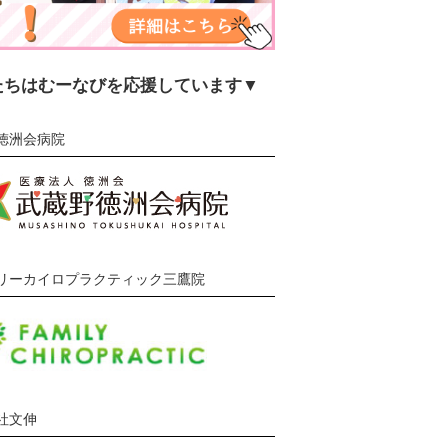
たちはむーなびを応援しています▼
徳洲会病院
リーカイロプラクティック三鷹院
社文伸