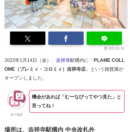
2022.01.15
2022年1月14日（金）、
吉祥寺
駅構内に「
PLAME COLL
OME（プレミィ・コロミィ）吉祥寺店
」という雑貨屋が
オープンしました。
機会があれば「むーなびってやつ見た」と
言ってね！
むーなび
場所は、吉祥寺駅構内 中央改札外