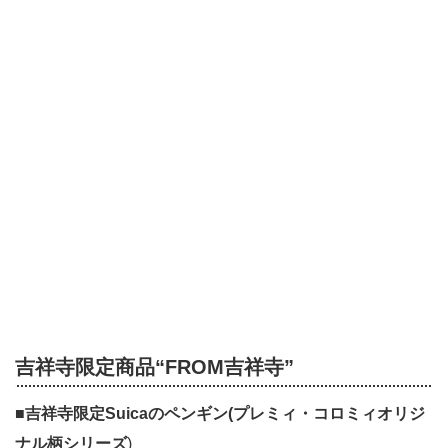
吉祥寺限定商品“FROM吉祥寺”
■
吉祥寺限定Suicaのペンギン(プレミィ・コロミィオリジ
ナル柄シリーズ
)