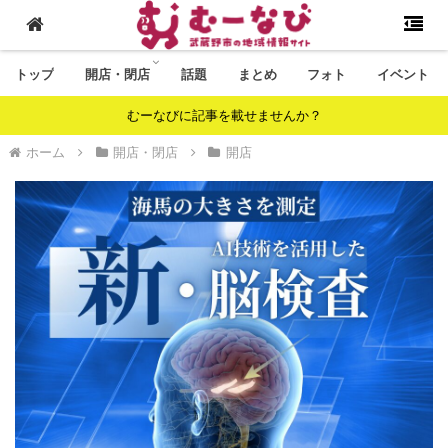
トップ
開店・閉店
話題
まとめ
フォト
イベント
むーなびに記事を載せませんか？
ホーム
開店・閉店
開店