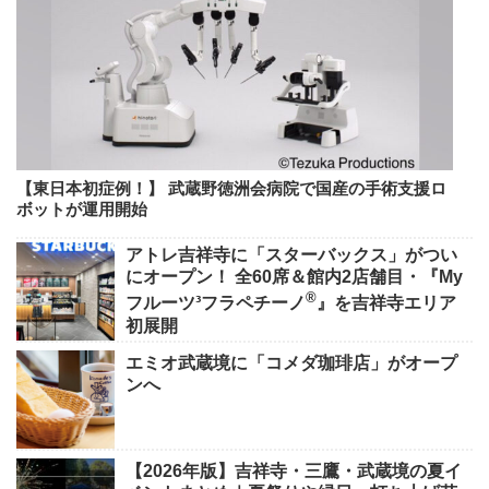
【東日本初症例！】 武蔵野徳洲会病院で国産の手術支援ロ
ボットが運用開始
アトレ吉祥寺に「スターバックス」がつい
にオープン！ 全60席＆館内2店舗目・『My
®
フルーツ³フラペチーノ
』を吉祥寺エリア
初展開
エミオ武蔵境に「コメダ珈琲店」がオープ
ンへ
【2026年版】吉祥寺・三鷹・武蔵境の夏イ