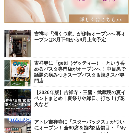
吉祥寺「洞くつ家」が移転オープンへ 再オ
ープンは8月下旬から9月上旬予定
吉祥寺に「getti（ゲッティ―）」という呑
めるパスタ専門店がオープンへ！ 中目黒で
話題の病みつきスープパスタ＆焼きスパ専
門店
【2026年版】吉祥寺・三鷹・武蔵境の夏イ
ベントまとめ｜夏祭りや縁日、打ち上げ花
火など
アトレ吉祥寺に「スターバックス」がつい
にオープン！ 全60席＆館内2店舗目・『My