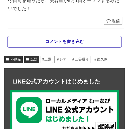
今日前を通ったら、美容室が9月1日オープンするみた
いでした！
返信
コメントを書き込む
不動産
話題
#三鷹
＃レア
＃三谷通り
＃西久保
LINE公式アカウントはじめました