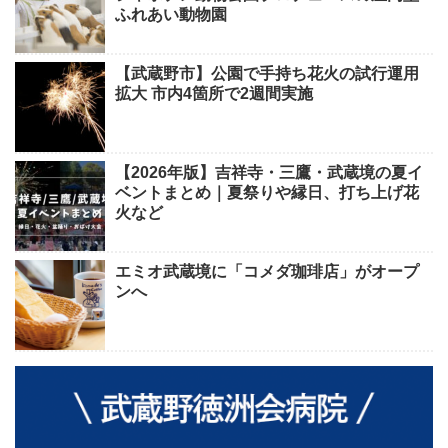
ふれあい動物園
【武蔵野市】公園で手持ち花火の試行運用
拡大 市内4箇所で2週間実施
【2026年版】吉祥寺・三鷹・武蔵境の夏イ
ベントまとめ｜夏祭りや縁日、打ち上げ花
火など
エミオ武蔵境に「コメダ珈琲店」がオープ
ンへ