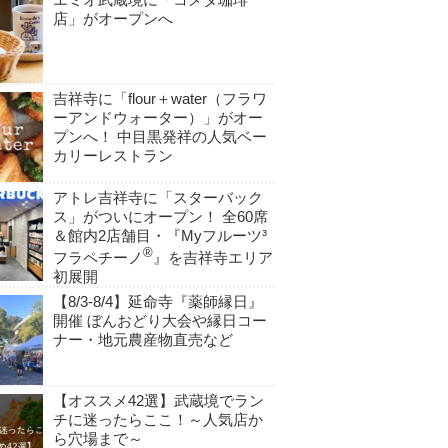
店」がオープンへ
吉祥寺に「flour＋water（フラワ
ーアンドウォーター）」がオー
プンへ！ 中目黒発祥の人気ベー
カリーレストラン
アトレ吉祥寺に「スターバック
ス」がついにオープン！ 全60席
＆館内2店舗目・『Myフルーツ³
®
フラペチーノ
』を吉祥寺エリア
初展開
【8/3-8/4】延命寺『薬師縁日』
開催 ぼんおどり大会や縁日コー
ナー・地元農産物直売など
【オススメ42選】武蔵境でラン
チに迷ったらここ！～人気店か
ら穴場まで～