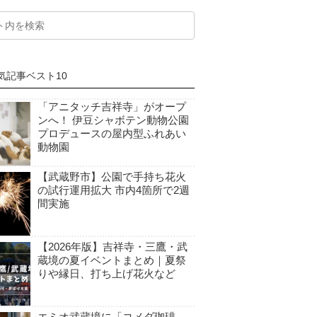
気記事ベスト10
「アニタッチ吉祥寺」がオープ
ンへ！ 伊豆シャボテン動物公園
プロデュースの屋内型ふれあい
動物園
【武蔵野市】公園で手持ち花火
の試行運用拡大 市内4箇所で2週
間実施
【2026年版】吉祥寺・三鷹・武
蔵境の夏イベントまとめ｜夏祭
りや縁日、打ち上げ花火など
エミオ武蔵境に「コメダ珈琲