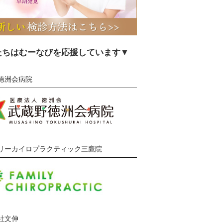
たちはむーなびを応援しています▼
徳洲会病院
リーカイロプラクティック三鷹院
社文伸