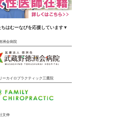
たちはむーなびを応援しています▼
徳洲会病院
リーカイロプラクティック三鷹院
社文伸