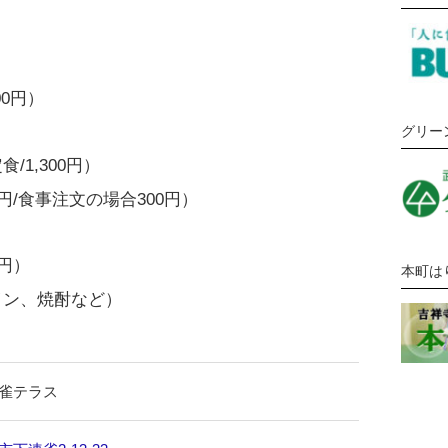
00円）
グリー
）
1,300円）
円/食事注文の場合300円）
円）
本町は
イン、焼酎など）
雀テラス