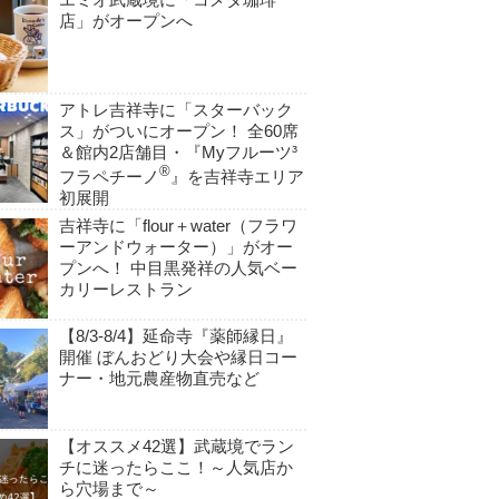
店」がオープンへ
アトレ吉祥寺に「スターバック
ス」がついにオープン！ 全60席
＆館内2店舗目・『Myフルーツ³
®
フラペチーノ
』を吉祥寺エリア
初展開
吉祥寺に「flour＋water（フラワ
ーアンドウォーター）」がオー
プンへ！ 中目黒発祥の人気ベー
カリーレストラン
【8/3-8/4】延命寺『薬師縁日』
開催 ぼんおどり大会や縁日コー
ナー・地元農産物直売など
【オススメ42選】武蔵境でラン
チに迷ったらここ！～人気店か
ら穴場まで～