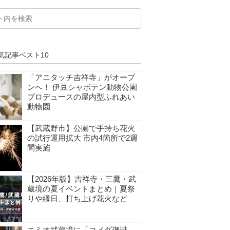
気記事ベスト10
「アニタッチ吉祥寺」がオープ
ンへ！ 伊豆シャボテン動物公園
プロデュースの屋内型ふれあい
動物園
【武蔵野市】公園で手持ち花火
の試行運用拡大 市内4箇所で2週
間実施
【2026年版】吉祥寺・三鷹・武
蔵境の夏イベントまとめ｜夏祭
りや縁日、打ち上げ花火など
エミオ武蔵境に「コメダ珈琲