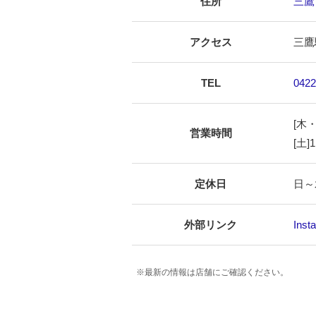
住所
三鷹市
アクセス
三鷹
TEL
0422
[木・
営業時間
[土]1
定休日
日～
外部リンク
Inst
※最新の情報は店舗にご確認ください。