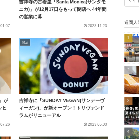
吉祥寺の古着屋「Santa Monica(サンタモ
ニカ)」が12月17日をもって閉店へ 44年間
の営業に幕
週間人
.01.07
2023.11.23
開店
」が
吉祥寺に「SUNDAY VEGAN(サンデーヴ
ッヒ
ィーガン)」が新オープン！トリヴァンド
ラムがリニューアル
.07.26
2023.05.03