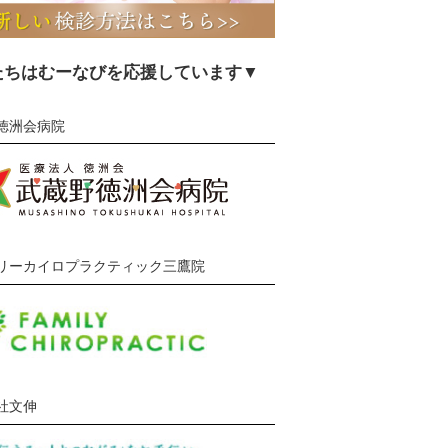
たちはむーなびを応援しています▼
徳洲会病院
リーカイロプラクティック三鷹院
社文伸