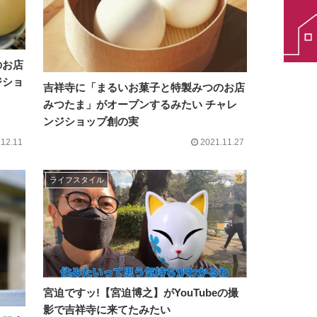
のお店
ジショ
吉祥寺に「まるいお菓子と特製みつのお店
みつたま」がオープンするみたい チャレ
ンジショップ創の実
.12.11
2021.11.27
ライフスタイル
宮迫ですッ!【宮迫博之】がYouTubeの撮
影で吉祥寺に来てたみたい