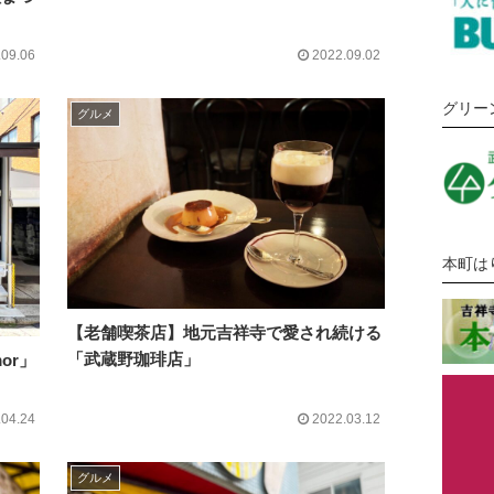
.09.06
2022.09.02
グリー
グルメ
本町は
【老舗喫茶店】地元吉祥寺で愛され続ける
「武蔵野珈琲店」
mor」
.04.24
2022.03.12
グルメ