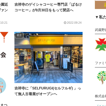
公園近
吉祥寺のゲイシャコーヒー専門店「ぱるけ
ヴァン
コーヒー」が9月30日をもって閉店へ
▼私
.10.21
2022.09.24
武蔵野
開店
ファミ
吉祥寺に「SELFURUGI(セルフルギ) 」っ
て無人古着屋がオープンへ
株式会
秋まつ