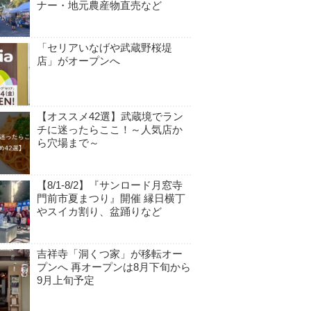
ナー・地元農産物直売など
「セリアいなげや武蔵野桜堤
店」がオープンへ
【オススメ42選】武蔵境でラン
チに迷ったらここ！～人気店か
ら穴場まで～
【8/1-8/2】『サンロード月窓寺
門前市夏まつり』開催 縁日横丁
やスイカ割り、盆踊りなど
吉祥寺「洞くつ家」が移転オー
プンへ 再オープンは8月下旬から
9月上旬予定