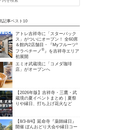
気記事ベスト10
アトレ吉祥寺に「スターバック
ス」がついにオープン！ 全60席
＆館内2店舗目・『Myフルーツ³
®
フラペチーノ
』を吉祥寺エリア
初展開
エミオ武蔵境に「コメダ珈琲
店」がオープンへ
【2026年版】吉祥寺・三鷹・武
蔵境の夏イベントまとめ｜夏祭
りや縁日、打ち上げ花火など
【8/3-8/4】延命寺『薬師縁日』
開催 ぼんおどり大会や縁日コー