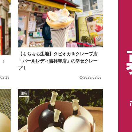
【もちもち生地】タピオカ＆クレープ店
「パールレディ吉祥寺店」の幸せクレー
り！
プ！
.02.28
2022.02.03
開店