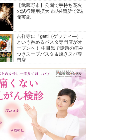
【武蔵野市】公園で手持ち花火
の試行運用拡大 市内4箇所で2週
間実施
吉祥寺に「getti（ゲッティ―）」
という呑めるパスタ専門店がオ
ープンへ！ 中目黒で話題の病み
つきスープパスタ＆焼きスパ専
門店