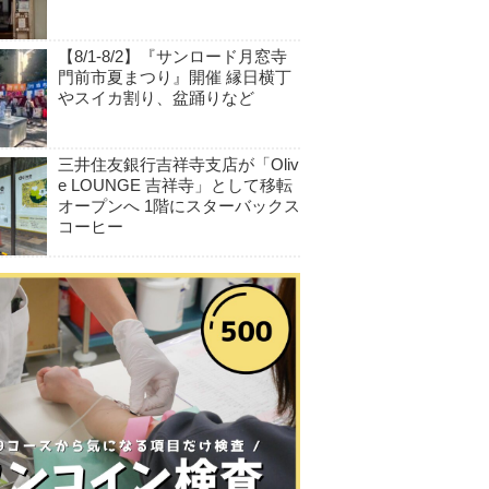
【8/1-8/2】『サンロード月窓寺
門前市夏まつり』開催 縁日横丁
やスイカ割り、盆踊りなど
三井住友銀行吉祥寺支店が「Oliv
e LOUNGE 吉祥寺」として移転
オープンへ 1階にスターバックス
コーヒー