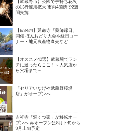
【武蔵野市】公園で手持ち花火
の試行運用拡大 市内4箇所で2週
間実施
【8/3-8/4】延命寺『薬師縁日』
開催 ぼんおどり大会や縁日コー
ナー・地元農産物直売など
【オススメ42選】武蔵境でラン
チに迷ったらここ！～人気店か
ら穴場まで～
「セリアいなげや武蔵野桜堤
店」がオープンへ
吉祥寺「洞くつ家」が移転オー
プンへ 再オープンは8月下旬から
9月上旬予定