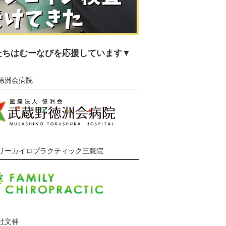
たちはむーなびを応援しています▼
徳洲会病院
リーカイロプラクティック三鷹院
社文伸