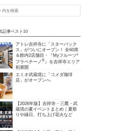
気記事ベスト10
アトレ吉祥寺に「スターバック
ス」がついにオープン！ 全60席
＆館内2店舗目・『Myフルーツ³
®
フラペチーノ
』を吉祥寺エリア
初展開
エミオ武蔵境に「コメダ珈琲
店」がオープンへ
【2026年版】吉祥寺・三鷹・武
蔵境の夏イベントまとめ｜夏祭
りや縁日、打ち上げ花火など