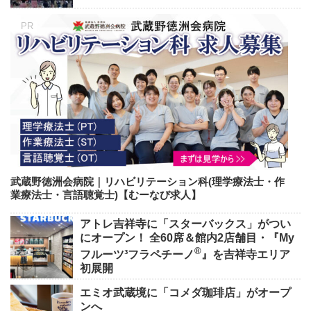
武蔵野徳洲会病院｜リハビリテーション科(理学療法士・作
業療法士・言語聴覚士)【むーなび求人】
アトレ吉祥寺に「スターバックス」がつい
にオープン！ 全60席＆館内2店舗目・『My
®
フルーツ³フラペチーノ
』を吉祥寺エリア
初展開
エミオ武蔵境に「コメダ珈琲店」がオープ
ンへ