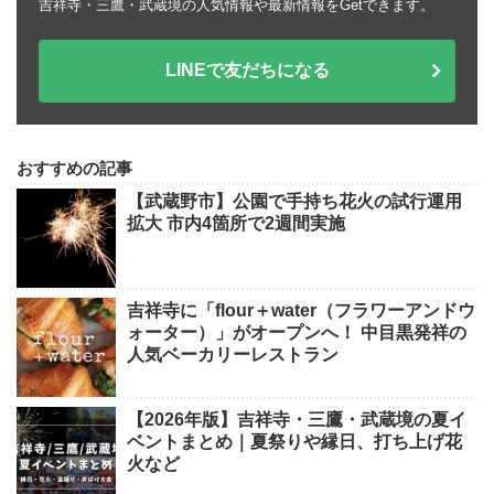
吉祥寺・三鷹・武蔵境の人気情報や最新情報をGetできます。
LINEで友だちになる
おすすめの記事
【武蔵野市】公園で手持ち花火の試行運用
拡大 市内4箇所で2週間実施
吉祥寺に「flour＋water（フラワーアンドウ
ォーター）」がオープンへ！ 中目黒発祥の
人気ベーカリーレストラン
【2026年版】吉祥寺・三鷹・武蔵境の夏イ
ベントまとめ｜夏祭りや縁日、打ち上げ花
火など