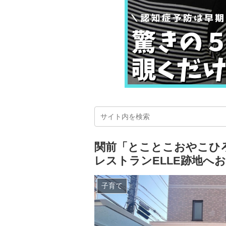
関前「とことこおやこひ
レストランELLE跡地へ
子育て