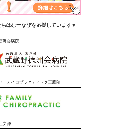
たちはむーなびを応援しています▼
徳洲会病院
リーカイロプラクティック三鷹院
社文伸