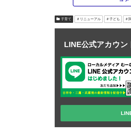
子育て
＃リニューアル
＃子ども
＃
LINE公式アカウ
LI