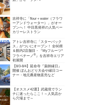
吉祥寺に「flour＋water（フラワ
ーアンドウォーター）」がオー
プンへ！ 中目黒発祥の人気ベー
カリーレストラン
アトレ吉祥寺に「スターバック
ス」がついにオープン！ 全60席
＆館内2店舗目・『Myフルーツ³
®
フラペチーノ
』を吉祥寺エリア
初展開
【8/3-8/4】延命寺『薬師縁日』
開催 ぼんおどり大会や縁日コー
ナー・地元農産物直売など
【オススメ42選】武蔵境でラン
チに迷ったらここ！～人気店か
ら穴場まで～