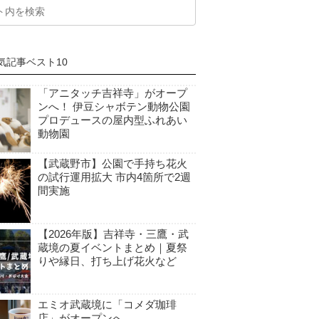
気記事ベスト10
「アニタッチ吉祥寺」がオープ
ンへ！ 伊豆シャボテン動物公園
プロデュースの屋内型ふれあい
動物園
【武蔵野市】公園で手持ち花火
の試行運用拡大 市内4箇所で2週
間実施
【2026年版】吉祥寺・三鷹・武
蔵境の夏イベントまとめ｜夏祭
りや縁日、打ち上げ花火など
エミオ武蔵境に「コメダ珈琲
店」がオープンへ