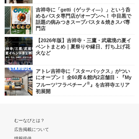
吉祥寺に「getti（ゲッティ―）」という呑
めるパスタ専門店がオープンへ！ 中目黒で
話題の病みつきスープパスタ＆焼きスパ専
門店
【2026年版】吉祥寺・三鷹・武蔵境の夏イ
ベントまとめ｜夏祭りや縁日、打ち上げ花
火など
アトレ吉祥寺に「スターバックス」がつい
にオープン！ 全60席＆館内2店舗目・『My
®
フルーツ³フラペチーノ
』を吉祥寺エリア
初展開
むーなびとは？
広告掲載について
情報提供