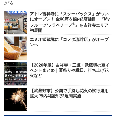
ク”を
アトレ吉祥寺に「スターバックス」がつい
にオープン！ 全60席＆館内2店舗目・『My
®
フルーツ³フラペチーノ
』を吉祥寺エリア
初展開
エミオ武蔵境に「コメダ珈琲店」がオープ
ンへ
【2026年版】吉祥寺・三鷹・武蔵境の夏イ
ベントまとめ｜夏祭りや縁日、打ち上げ花
火など
【武蔵野市】公園で手持ち花火の試行運用
拡大 市内4箇所で2週間実施