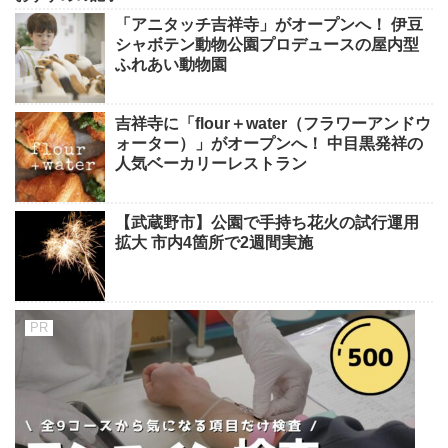
「アニタッチ吉祥寺」がオープンへ！ 伊豆
シャボテン動物公園プロデュースの屋内型
ふれあい動物園
吉祥寺に「flour＋water（フラワーアンドウ
ォーター）」がオープンへ！ 中目黒発祥の
人気ベーカリーレストラン
【武蔵野市】公園で手持ち花火の試行運用
拡大 市内4箇所で2週間実施