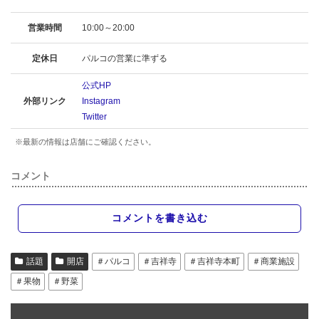
営業時間
10:00～20:00
定休日
パルコの営業に準ずる
公式HP
外部リンク
Instagram
Twitter
※最新の情報は店舗にご確認ください。
コメント
コメントを書き込む
話題
開店
＃パルコ
＃吉祥寺
＃吉祥寺本町
＃商業施設
＃果物
＃野菜