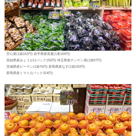
空心菜(1袋162円) 岩手県産長葱(1束194円)
高知県産みょうが(1パック150円) 埼玉県産チンゲン菜(1袋97円)
茨城県産ピーマン(1袋76円) 群馬県産なす(1袋183円)
群馬県産トマト(1パック324円)