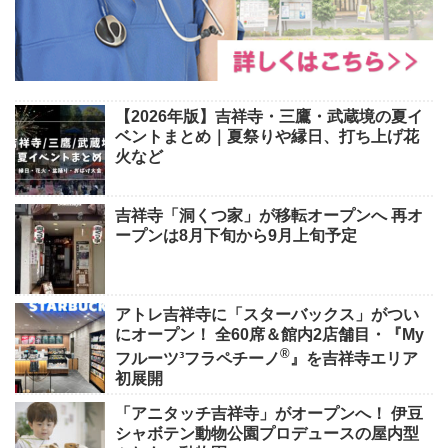
【2026年版】吉祥寺・三鷹・武蔵境の夏イ
ベントまとめ｜夏祭りや縁日、打ち上げ花
火など
吉祥寺「洞くつ家」が移転オープンへ 再オ
ープンは8月下旬から9月上旬予定
アトレ吉祥寺に「スターバックス」がつい
にオープン！ 全60席＆館内2店舗目・『My
®
フルーツ³フラペチーノ
』を吉祥寺エリア
初展開
「アニタッチ吉祥寺」がオープンへ！ 伊豆
シャボテン動物公園プロデュースの屋内型