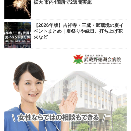
拡大 市内4箇所で2週間実施
【2026年版】吉祥寺・三鷹・武蔵境の夏イ
ベントまとめ｜夏祭りや縁日、打ち上げ花
火など