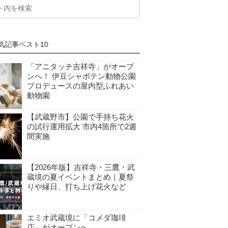
気記事ベスト10
「アニタッチ吉祥寺」がオープ
ンへ！ 伊豆シャボテン動物公園
プロデュースの屋内型ふれあい
動物園
【武蔵野市】公園で手持ち花火
の試行運用拡大 市内4箇所で2週
間実施
【2026年版】吉祥寺・三鷹・武
蔵境の夏イベントまとめ｜夏祭
りや縁日、打ち上げ花火など
エミオ武蔵境に「コメダ珈琲
店」がオープンへ