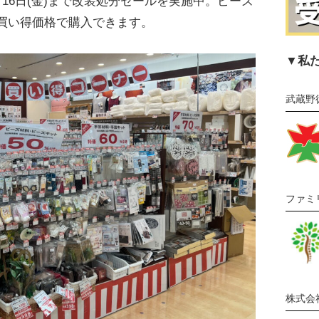
16日(金)まで改装処分セールを実施中。ビーズ
買い得価格で購入できます。
▼私
武蔵野
ファミ
株式会