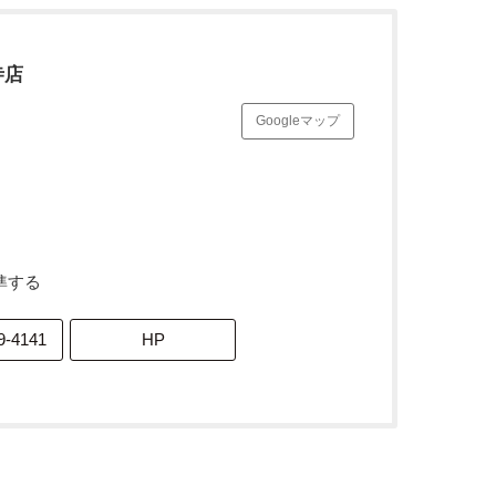
寺店
Googleマップ
準する
9-4141
HP