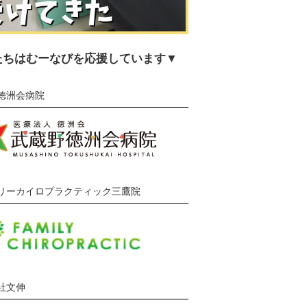
たちはむーなびを応援しています▼
徳洲会病院
リーカイロプラクティック三鷹院
社文伸