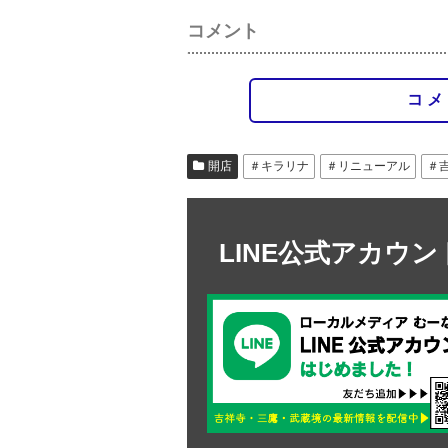
コメント
コメ
開店
＃キラリナ
＃リニューアル
＃
LINE公式アカウ