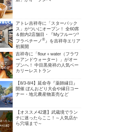
アトレ吉祥寺に「スターバック
ス」がついにオープン！ 全60席
＆館内2店舗目・『Myフルーツ³
®
フラペチーノ
』を吉祥寺エリア
初展開
吉祥寺に「flour＋water（フラワ
ーアンドウォーター）」がオー
プンへ！ 中目黒発祥の人気ベー
カリーレストラン
【8/3-8/4】延命寺『薬師縁日』
開催 ぼんおどり大会や縁日コー
ナー・地元農産物直売など
【オススメ42選】武蔵境でラン
チに迷ったらここ！～人気店か
ら穴場まで～