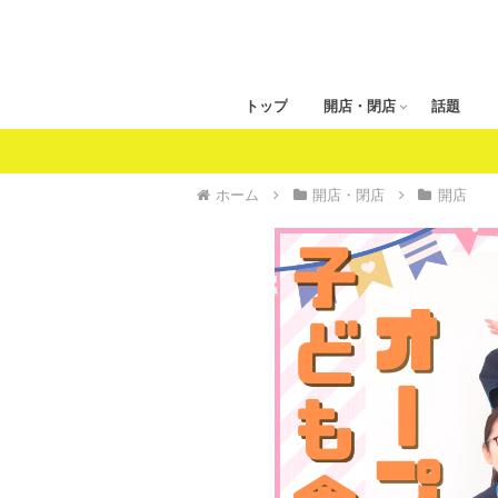
トップ
開店・閉店
話題
ホーム
開店・閉店
開店