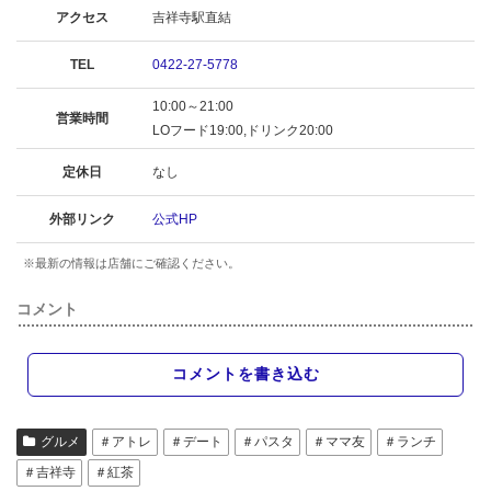
アクセス
吉祥寺駅直結
TEL
0422-27-5778
10:00～21:00
営業時間
LOフード19:00,ドリンク20:00
定休日
なし
外部リンク
公式HP
※最新の情報は店舗にご確認ください。
コメント
コメントを書き込む
グルメ
＃アトレ
＃デート
＃パスタ
＃ママ友
＃ランチ
＃吉祥寺
＃紅茶