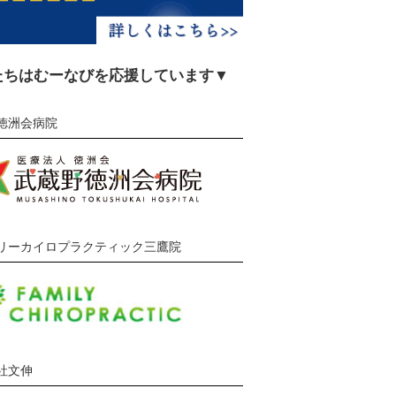
たちはむーなびを応援しています▼
徳洲会病院
リーカイロプラクティック三鷹院
社文伸