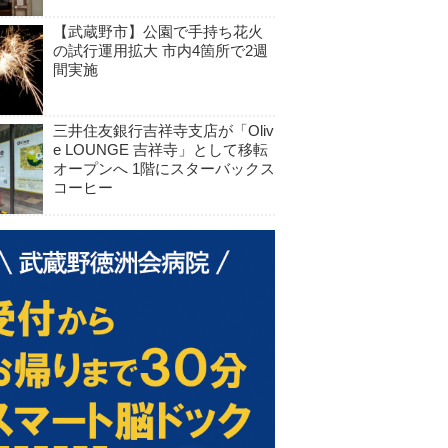
【武蔵野市】公園で手持ち花火
の試行運用拡大 市内4箇所で2週
間実施
三井住友銀行吉祥寺支店が「Oliv
e LOUNGE 吉祥寺」として移転
オープンへ 1階にスターバックス
コーヒー