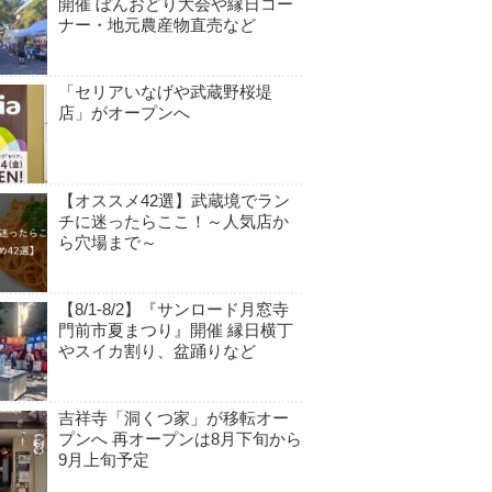
開催 ぼんおどり大会や縁日コー
ナー・地元農産物直売など
「セリアいなげや武蔵野桜堤
店」がオープンへ
【オススメ42選】武蔵境でラン
チに迷ったらここ！～人気店か
ら穴場まで～
【8/1-8/2】『サンロード月窓寺
門前市夏まつり』開催 縁日横丁
やスイカ割り、盆踊りなど
吉祥寺「洞くつ家」が移転オー
プンへ 再オープンは8月下旬から
9月上旬予定