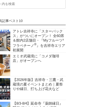
気記事ベスト10
アトレ吉祥寺に「スターバック
ス」がついにオープン！ 全60席
＆館内2店舗目・『Myフルーツ³
®
フラペチーノ
』を吉祥寺エリア
初展開
エミオ武蔵境に「コメダ珈琲
店」がオープンへ
【2026年版】吉祥寺・三鷹・武
蔵境の夏イベントまとめ｜夏祭
りや縁日、打ち上げ花火など
【8/3-8/4】延命寺『薬師縁日』