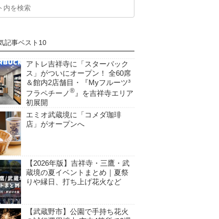
気記事ベスト10
アトレ吉祥寺に「スターバック
ス」がついにオープン！ 全60席
＆館内2店舗目・『Myフルーツ³
®
フラペチーノ
』を吉祥寺エリア
初展開
エミオ武蔵境に「コメダ珈琲
店」がオープンへ
【2026年版】吉祥寺・三鷹・武
蔵境の夏イベントまとめ｜夏祭
りや縁日、打ち上げ花火など
【武蔵野市】公園で手持ち花火