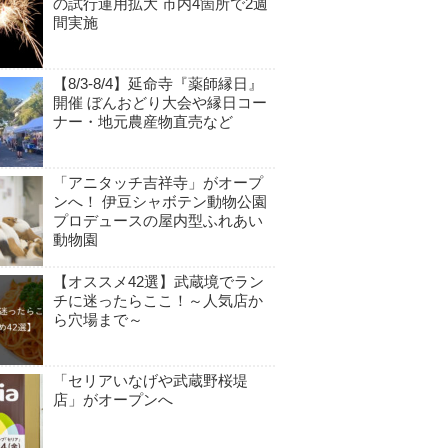
の試行運用拡大 市内4箇所で2週
間実施
【8/3-8/4】延命寺『薬師縁日』
開催 ぼんおどり大会や縁日コー
ナー・地元農産物直売など
「アニタッチ吉祥寺」がオープ
ンへ！ 伊豆シャボテン動物公園
プロデュースの屋内型ふれあい
動物園
【オススメ42選】武蔵境でラン
チに迷ったらここ！～人気店か
ら穴場まで～
「セリアいなげや武蔵野桜堤
店」がオープンへ