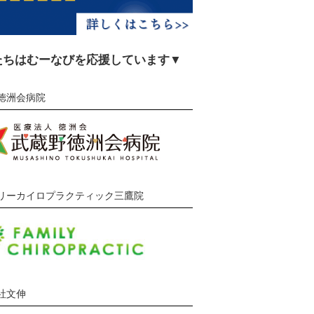
たちはむーなびを応援しています▼
徳洲会病院
リーカイロプラクティック三鷹院
社文伸