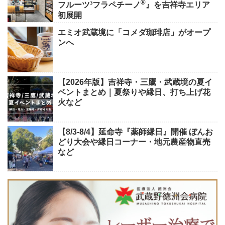
®
フルーツ³フラペチーノ
』を吉祥寺エリア
初展開
エミオ武蔵境に「コメダ珈琲店」がオープ
ンへ
【2026年版】吉祥寺・三鷹・武蔵境の夏イ
ベントまとめ｜夏祭りや縁日、打ち上げ花
火など
【8/3-8/4】延命寺『薬師縁日』開催 ぼんお
どり大会や縁日コーナー・地元農産物直売
など