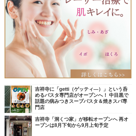
吉祥寺に「getti（ゲッティ―）」という呑
めるパスタ専門店がオープンへ！ 中目黒で
話題の病みつきスープパスタ＆焼きスパ専
門店
吉祥寺「洞くつ家」が移転オープンへ 再オ
ープンは8月下旬から9月上旬予定